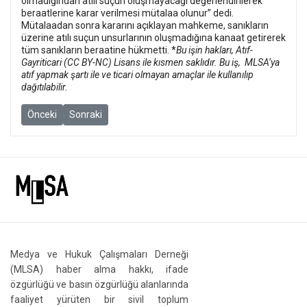
olmadığından atılı suçun oluşmayacağı değerlendirilerek
beraatlerine karar verilmesi mütalaa olunur” dedi.
Mütalaadan sonra kararını açıklayan mahkeme, sanıkların
üzerine atılı suçun unsurlarının oluşmadığına kanaat getirerek
tüm sanıkların beraatine hükmetti.
*
Bu işin hakları, Atıf-
Gayriticari (CC BY-NC) Lisans ile kısmen saklıdır. Bu iş, MLSA’ya
atıf yapmak şartı ile ve ticari olmayan amaçlar ile kullanılıp
dağıtılabilir.
Önceki makale: Journalism and freedom of expression trials: Wee
Sonraki makale: Journalists who were subjected to judi
Önceki
Sonraki
Medya ve Hukuk Çalışmaları Derneği
(MLSA) haber alma hakkı, ifade
özgürlüğü ve basın özgürlüğü alanlarında
faaliyet yürüten bir sivil toplum