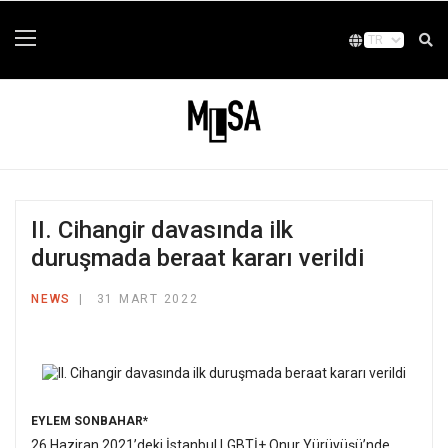
II. Cihangir davasında ilk
duruşmada beraat kararı verildi
NEWS
31 MART 2022
EYLEM SONBAHAR*
26 Haziran 2021’deki İstanbul LGBTİ+ Onur Yürüyüşü’nde