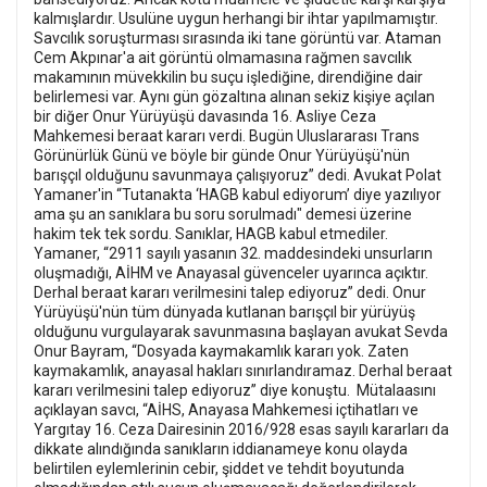
kalmışlardır. Usulüne uygun herhangi bir ihtar yapılmamıştır.
Savcılık soruşturması sırasında iki tane görüntü var. Ataman
Cem Akpınar'a ait görüntü olmamasına rağmen savcılık
makamının müvekkilin bu suçu işlediğine, direndiğine dair
belirlemesi var. Aynı gün gözaltına alınan sekiz kişiye açılan
bir diğer Onur Yürüyüşü davasında 16. Asliye Ceza
Mahkemesi beraat kararı verdi. Bugün Uluslararası Trans
Görünürlük Günü ve böyle bir günde Onur Yürüyüşü'nün
barışçıl olduğunu savunmaya çalışıyoruz” dedi.
Avukat Polat
Yamaner'in “Tutanakta ‘HAGB kabul ediyorum’ diye yazılıyor
ama şu an sanıklara bu soru sorulmadı" demesi üzerine
hakim tek tek sordu. Sanıklar, HAGB kabul etmediler.
Yamaner, “2911 sayılı yasanın 32. maddesindeki unsurların
oluşmadığı, AİHM ve Anayasal güvenceler uyarınca açıktır.
Derhal beraat kararı verilmesini talep ediyoruz” dedi.
Onur
Yürüyüşü'nün tüm dünyada kutlanan barışçıl bir yürüyüş
olduğunu vurgulayarak savunmasına başlayan avukat Sevda
Onur Bayram, “Dosyada kaymakamlık kararı yok. Zaten
kaymakamlık, anayasal hakları sınırlandıramaz. Derhal beraat
kararı verilmesini talep ediyoruz” diye konuştu.
Mütalaasını
açıklayan savcı, “AİHS, Anayasa Mahkemesi içtihatları ve
Yargıtay 16. Ceza Dairesinin 2016/928 esas sayılı kararları da
dikkate alındığında sanıkların iddianameye konu olayda
belirtilen eylemlerinin cebir, şiddet ve tehdit boyutunda