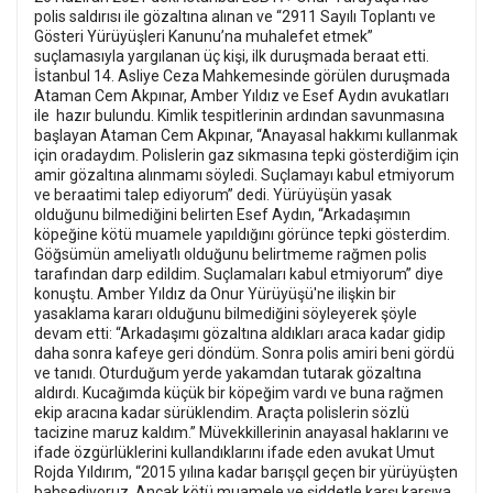
polis saldırısı ile gözaltına alınan ve “2911 Sayılı Toplantı ve
Gösteri Yürüyüşleri Kanunu’na muhalefet etmek”
suçlamasıyla yargılanan üç kişi, ilk duruşmada beraat etti.
İstanbul 14. Asliye Ceza Mahkemesinde görülen duruşmada
Ataman Cem Akpınar,
Amber Yıldız ve Esef Aydın avukatları
ile hazır bulundu.
Kimlik tespitlerinin ardından savunmasına
başlayan Ataman Cem Akpınar, “Anayasal hakkımı kullanmak
için oradaydım. Polislerin gaz sıkmasına tepki gösterdiğim için
amir gözaltına alınmamı söyledi. Suçlamayı kabul etmiyorum
ve beraatimi talep ediyorum” dedi.
Yürüyüşün yasak
olduğunu bilmediğini belirten Esef Aydın, “Arkadaşımın
köpeğine kötü muamele yapıldığını görünce tepki gösterdim.
Göğsümün ameliyatlı olduğunu belirtmeme rağmen polis
tarafından darp edildim. Suçlamaları kabul etmiyorum” diye
konuştu.
Amber Yıldız da Onur Yürüyüşü'ne ilişkin bir
yasaklama kararı olduğunu bilmediğini söyleyerek şöyle
devam etti: “Arkadaşımı gözaltına aldıkları araca kadar gidip
daha sonra kafeye geri döndüm. Sonra polis amiri beni gördü
ve tanıdı. Oturduğum yerde yakamdan tutarak gözaltına
aldırdı. Kucağımda küçük bir köpeğim vardı ve buna rağmen
ekip aracına kadar sürüklendim. Araçta polislerin sözlü
tacizine maruz kaldım.”
Müvekkillerinin anayasal haklarını ve
ifade özgürlüklerini kullandıklarını ifade eden avukat Umut
Rojda Yıldırım, “2015 yılına kadar barışçıl geçen bir yürüyüşten
bahsediyoruz. Ancak kötü muamele ve şiddetle karşı karşıya