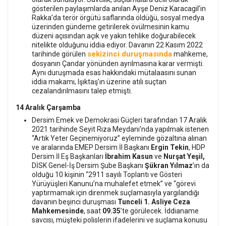
gösterilen paylaşımlarda anılan Ayşe Deniz Karacagil’in
Rakka’da terör örgütü saflarında öldüğü, sosyal medya
üzerinden gündeme getirilerek övülmesinin kamu
düzeni açısından açık ve yakın tehlike doğurabilecek
nitelikte olduğunu iddia ediyor. Davanın 22 Kasım 2022
sekizinci duruşmasında
tarihinde görülen
mahkeme,
dosyanın Çandar yönünden ayrılmasına karar vermişti.
Aynı duruşmada esas hakkındaki mütalaasını sunan
iddia makamı, Işıktaş’ın üzerine atılı suçtan
cezalandırılmasını talep etmişti.
14 Aralık Çarşamba
Dersim Emek ve Demokrasi Güçleri tarafından 17 Aralık
2021 tarihinde Seyit Rıza Meydanı’nda yapılmak istenen
“Artık Yeter Geçinemiyoruz” eyleminde gözaltına alınan
ve aralarında EMEP Dersim İl Başkanı
Ergin Tekin
, HDP
Dersim İl Eş Başkanları
İbrahim Kasun
ve
Nurşat Yeşil,
DİSK Genel-İş Dersim Şube Başkanı
Şükran Yılmaz
’ın da
olduğu 10 kişinin “2911 sayılı Toplantı ve Gösteri
Yürüyüşleri Kanunu’na muhalefet etmek” ve “görevi
yaptırmamak için direnmek suçlamasıyla yargılandığı
davanın beşinci duruşması
Tunceli 1. Asliye Ceza
Mahkemesinde
, saat
09.35
’te görülecek. İddianame
savcısı, müşteki polislerin ifadelerini ve suçlama konusu