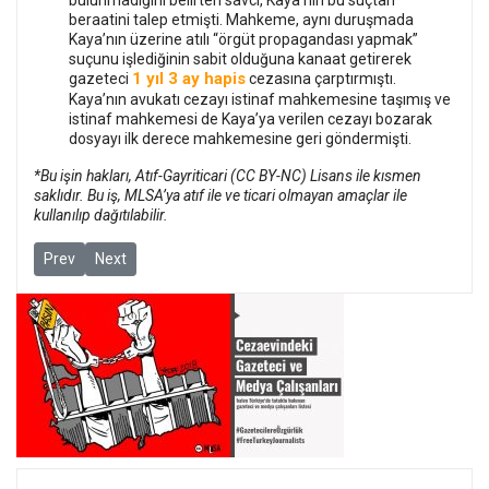
bulunmadığını belirten savcı, Kaya’nın bu suçtan
beraatini talep etmişti. Mahkeme, aynı duruşmada
Kaya’nın üzerine atılı “örgüt propagandası yapmak”
suçunu işlediğinin sabit olduğuna kanaat getirerek
1 yıl 3 ay hapis
gazeteci
cezasına çarptırmıştı.
Kaya’nın avukatı cezayı istinaf mahkemesine taşımış ve
istinaf mahkemesi de Kaya’ya verilen cezayı bozarak
dosyayı ilk derece mahkemesine geri göndermişti.
*Bu işin hakları, Atıf-Gayriticari (CC BY-NC) Lisans ile kısmen
saklıdır. Bu iş, MLSA’ya atıf ile ve ticari olmayan amaçlar ile
kullanılıp dağıtılabilir.
Previous article: 19 Aralık haftası: Gazetecilik ve ifade özgürlüğü 
Next article: 5 Aralık haftası: Gazetecilik ve ifade özgürlüğ
Prev
Next