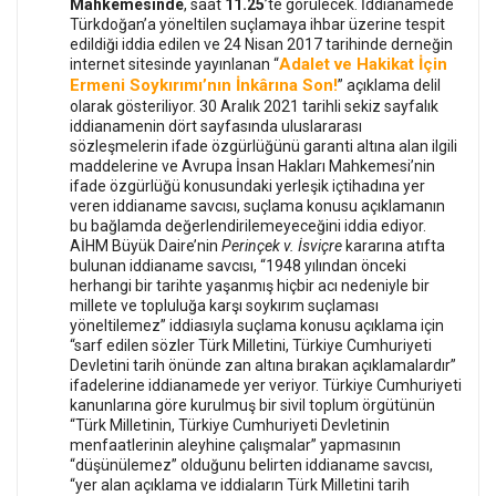
Mahkemesinde
, saat
11.25
’te görülecek. İddianamede
Türkdoğan’a yöneltilen suçlamaya ihbar üzerine tespit
edildiği iddia edilen ve 24 Nisan 2017 tarihinde derneğin
Adalet ve Hakikat İçin
internet sitesinde yayınlanan “
Ermeni Soykırımı’nın İnkârına Son!
” açıklama delil
olarak gösteriliyor. 30 Aralık 2021 tarihli sekiz sayfalık
iddianamenin dört sayfasında uluslararası
sözleşmelerin ifade özgürlüğünü garanti altına alan ilgili
maddelerine ve Avrupa İnsan Hakları Mahkemesi’nin
ifade özgürlüğü konusundaki yerleşik içtihadına yer
veren iddianame savcısı, suçlama konusu açıklamanın
bu bağlamda değerlendirilemeyeceğini iddia ediyor.
AİHM Büyük Daire’nin
Perinçek v. İsviçre
kararına atıfta
bulunan iddianame savcısı, “1948 yılından önceki
herhangi bir tarihte yaşanmış hiçbir acı nedeniyle bir
millete ve topluluğa karşı soykırım suçlaması
yöneltilemez” iddiasıyla suçlama konusu açıklama için
“sarf edilen sözler Türk Milletini, Türkiye Cumhuriyeti
Devletini tarih önünde zan altına bırakan açıklamalardır”
ifadelerine iddianamede yer veriyor. Türkiye Cumhuriyeti
kanunlarına göre kurulmuş bir sivil toplum örgütünün
“Türk Milletinin, Türkiye Cumhuriyeti Devletinin
menfaatlerinin aleyhine çalışmalar” yapmasının
“düşünülemez” olduğunu belirten iddianame savcısı,
“yer alan açıklama ve iddiaların Türk Milletini tarih