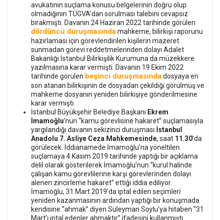
avukatının suçlama konusu belgelerinin doğru olup
olmadığının TÜGVA’dan sorulması talebini cevapsız
bırakmıştı. Davanın 24 Haziran 2022 tarihinde görülen
dördüncü duruşmasında
mahkeme, bilirkişi raporunu
hazırlaması için görevlendirilen kişilerin mazeret
sunmadan görevi reddetmelerinden dolayı Adalet
Bakanlığı İstanbul Bilirkişilik Kurumuna da müzekkere
yazılmasına karar vermişti. Davanın 19 Ekim 2022
beşinci duruşmasında
tarihinde görülen
dosyaya en
son atanan bilirkişinin de dosyadan çekildiği görülmüş ve
mahkeme dosyanın yeniden bilirkişiye gönderilmesine
karar vermişti.
İstanbul Büyükşehir Belediye Başkanı
Ekrem
İmamoğlu
’nun “kamu görevlisine hakaret” suçlamasıyla
yargılandığı davanın sekizinci duruşması
İstanbul
Anadolu 7. Asliye Ceza Mahkemesinde
, saat
11.30
’da
görülecek. İddianamede İmamoğlu’na yöneltilen
suçlamaya 4 Kasım 2019 tarihinde yaptığı bir açıklama
delil olarak gösterilerek İmamoğlu’nun “kurul halinde
çalışan kamu görevlilerine karşı görevlerinden dolayı
alenen zincirleme hakaret” ettiği iddia ediliyor.
İmamoğlu, 31 Mart 2019’da iptal edilen seçimleri
yeniden kazanmasının ardından yaptığı bir konuşmada
kendisine “ahmak” diyen Süleyman Soylu’ya hitaben “31
Mart’ı iptal edenler ahmaktır” ifadesini kullanmıştı.