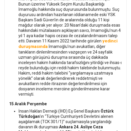
Bunun üzerine Yüksek Seçim Kurulu Başkanlığı
İmamoğlu hakkında suç duyurusunda bulunmuştu. Suç
duyurusu ardından hazırlanan iddianamede eski YSK
Başkanı Sadi Güven’in de aralarında olduğu 11 kişi
mağdur olarak yer alıyor. 20 Nisan’daki duruşmada esas
hakkındaki mütalaasını açıklayan savcı, İmamoğlu’nun 4
yıl 1 aya kadar hapis cezası ile cezalandırılmasını talep
yedinci
etti. Davanın 11 Kasım 2022 tarihinde görülen
duruşmasında
İmamoğlu’nun avukatları, diğer
tanıkların dinlenilmesinden vazgeçen ve 24 sayfalık
uzman görüşünü duruşma sırasında üç dakikada
inceleyen hakim hakkında tarafsızlığını yitirdiği ve ihsas-ı
reyde bulunduğu için reddi hakim talebinde bulunmuştu.
Hakim, reddi hakim talebini “yargılamaya uzatmaya
yönelik” olarak değerlendirerek reddetmişti ve
avukatların redde itirazının değerlendirilmesi için
dosyanın inceleme merciine gönderilmesine karar
vermişti.
15 Aralık Perşembe
İnsan Hakları Derneği (İHD) Eş Genel Başkanı
Öztürk
Türkdoğan
’ın “Türkiye Cumhuriyeti Devletini alenen
aşağılamak (TCK 301/1)” suçlamasıyla yargılandığı
davanın ilk duruşması
Ankara 24. Asliye Ceza