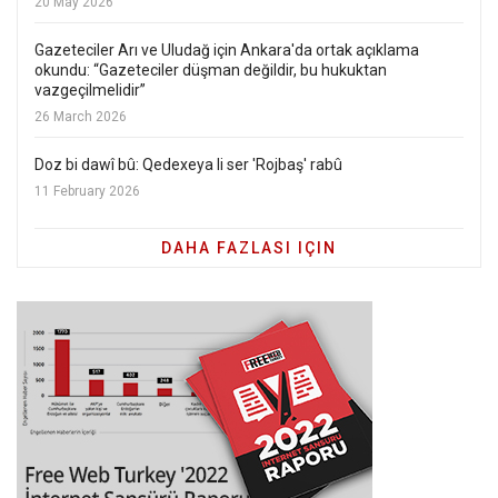
20 May 2026
Gazeteciler Arı ve Uludağ için Ankara'da ortak açıklama
okundu: “Gazeteciler düşman değildir, bu hukuktan
vazgeçilmelidir”
26 March 2026
Doz bi dawî bû: Qedexeya li ser 'Rojbaş' rabû
11 February 2026
DAHA FAZLASI IÇIN