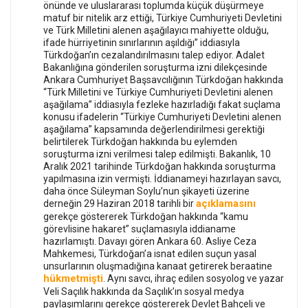
önünde ve uluslararası toplumda küçük düşürmeye
matuf bir nitelik arz ettiği, Türkiye Cumhuriyeti Devletini
ve Türk Milletini alenen aşağılayıcı mahiyette olduğu,
ifade hürriyetinin sınırlarının aşıldığı” iddiasıyla
Türkdoğan’ın cezalandırılmasını talep ediyor. Adalet
Bakanlığına gönderilen soruşturma izni dilekçesinde
Ankara Cumhuriyet Başsavcılığının Türkdoğan hakkında
“Türk Milletini ve Türkiye Cumhuriyeti Devletini alenen
aşağılama” iddiasıyla fezleke hazırladığı fakat suçlama
konusu ifadelerin “Türkiye Cumhuriyeti Devletini alenen
aşağılama” kapsamında değerlendirilmesi gerektiği
belirtilerek Türkdoğan hakkında bu eylemden
soruşturma izni verilmesi talep edilmişti. Bakanlık, 10
Aralık 2021 tarihinde Türkdoğan hakkında soruşturma
yapılmasına izin vermişti. İddianameyi hazırlayan savcı,
daha önce Süleyman Soylu’nun şikayeti üzerine
açıklamasını
derneğin 29 Haziran 2018 tarihli bir
gerekçe göstererek Türkdoğan hakkında “kamu
görevlisine hakaret” suçlamasıyla iddianame
hazırlamıştı. Davayı gören Ankara 60. Asliye Ceza
Mahkemesi, Türkdoğan’a isnat edilen suçun yasal
unsurlarının oluşmadığına kanaat getirerek beraatine
hükmetmişti
. Aynı savcı, ihraç edilen sosyolog ve yazar
Veli Saçılık hakkında da Saçılık’ın sosyal medya
paylaşımlarını gerekçe göstererek Devlet Bahçeli ve