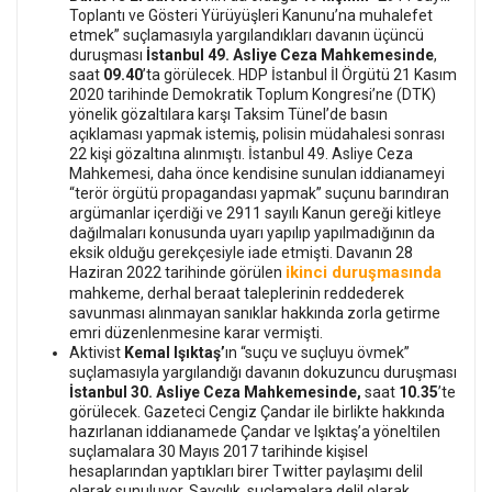
Toplantı ve Gösteri Yürüyüşleri Kanunu’na muhalefet
etmek” suçlamasıyla yargılandıkları davanın üçüncü
duruşması
İstanbul 49. Asliye Ceza Mahkemesinde
,
saat
09.40
’ta görülecek. HDP İstanbul İl Örgütü 21 Kasım
2020 tarihinde Demokratik Toplum Kongresi’ne (DTK)
yönelik gözaltılara karşı Taksim Tünel’de basın
açıklaması yapmak istemiş, polisin müdahalesi sonrası
22 kişi gözaltına alınmıştı. İstanbul 49. Asliye Ceza
Mahkemesi, daha önce kendisine sunulan iddianameyi
“terör örgütü propagandası yapmak” suçunu barındıran
argümanlar içerdiği ve 2911 sayılı Kanun gereği kitleye
dağılmaları konusunda uyarı yapılıp yapılmadığının da
eksik olduğu gerekçesiyle iade etmişti. Davanın 28
ikinci duruşmasında
Haziran 2022 tarihinde görülen
mahkeme, derhal beraat taleplerinin reddederek
savunması alınmayan sanıklar hakkında zorla getirme
emri düzenlenmesine karar vermişti.
Aktivist
Kemal Işıktaş’
ın “suçu ve suçluyu övmek”
suçlamasıyla yargılandığı davanın dokuzuncu duruşması
İstanbul 30. Asliye Ceza Mahkemesinde,
saat
10.35
’te
görülecek. Gazeteci Cengiz Çandar ile birlikte hakkında
hazırlanan iddianamede Çandar ve Işıktaş’a yöneltilen
suçlamalara 30 Mayıs 2017 tarihinde kişisel
hesaplarından yaptıkları birer Twitter paylaşımı delil
olarak sunuluyor. Savcılık, suçlamalara delil olarak