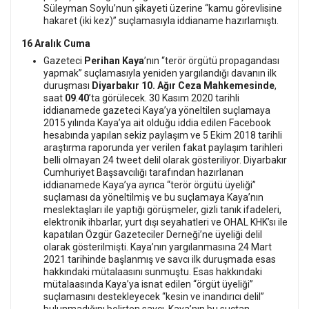
Süleyman Soylu’nun şikayeti üzerine “kamu görevlisine
hakaret (iki kez)” suçlamasıyla iddianame hazırlamıştı.
16 Aralık Cuma
Gazeteci
Perihan Kaya
’nın “terör örgütü propagandası
yapmak” suçlamasıyla yeniden yargılandığı davanın ilk
duruşması
Diyarbakır 10. Ağır Ceza Mahkemesinde
,
saat
09
.
40
’ta görülecek. 30 Kasım 2020 tarihli
iddianamede gazeteci Kaya’ya yöneltilen suçlamaya
2015 yılında Kaya’ya ait olduğu iddia edilen Facebook
hesabında yapılan sekiz paylaşım ve 5 Ekim 2018 tarihli
araştırma raporunda yer verilen fakat paylaşım tarihleri
belli olmayan 24 tweet delil olarak gösteriliyor. Diyarbakır
Cumhuriyet Başsavcılığı tarafından hazırlanan
iddianamede Kaya’ya ayrıca “terör örgütü üyeliği”
suçlaması da yöneltilmiş ve bu suçlamaya Kaya’nın
meslektaşları ile yaptığı görüşmeler, gizli tanık ifadeleri,
elektronik ihbarlar, yurt dışı seyahatleri ve OHAL KHK’sı ile
kapatılan Özgür Gazeteciler Derneği’ne üyeliği delil
olarak gösterilmişti. Kaya’nın yargılanmasına 24 Mart
2021 tarihinde başlanmış ve savcı ilk duruşmada esas
hakkındaki mütalaasını sunmuştu. Esas hakkındaki
mütalaasında Kaya’ya isnat edilen “örgüt üyeliği”
suçlamasını destekleyecek “kesin ve inandırıcı delil”