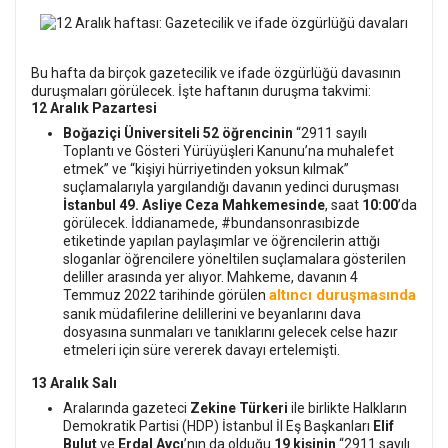
Bu hafta da birçok gazetecilik ve ifade özgürlüğü davasının
duruşmaları görülecek. İşte haftanın duruşma takvimi:
12 Aralık Pazartesi
Boğaziçi Üniversiteli
52
öğrencinin
“2911 sayılı
Toplantı ve Gösteri Yürüyüşleri Kanunu’na muhalefet
etmek” ve “kişiyi hürriyetinden yoksun kılmak”
suçlamalarıyla yargılandığı davanın yedinci duruşması
İstanbul 49. Asliye Ceza Mahkemesinde
, saat
10:00
’da
görülecek. İddianamede, #bundansonrasıbizde
etiketinde yapılan paylaşımlar ve öğrencilerin attığı
sloganlar öğrencilere yöneltilen suçlamalara gösterilen
deliller arasında yer alıyor. Mahkeme, davanın 4
altıncı duruşmasında
Temmuz 2022 tarihinde görülen
sanık müdafilerine delillerini ve beyanlarını dava
dosyasına sunmaları ve tanıklarını gelecek celse hazır
etmeleri için süre vererek davayı ertelemişti.
13 Aralık Salı
Aralarında gazeteci
Zekine Türkeri
ile birlikte Halkların
Demokratik Partisi (HDP) İstanbul İl Eş Başkanları
Elif
Bulut
ve
Erdal Avcı
’nın da olduğu
19 kişinin
“2911 sayılı