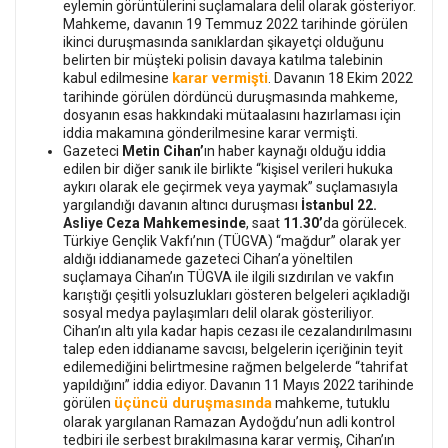
eylemin görüntülerini suçlamalara delil olarak gösteriyor.
Mahkeme, davanın 19 Temmuz 2022 tarihinde görülen
ikinci duruşmasında sanıklardan şikayetçi olduğunu
belirten bir müşteki polisin davaya katılma talebinin
karar vermişti
kabul edilmesine
. Davanın 18 Ekim 2022
tarihinde görülen dördüncü duruşmasında mahkeme,
dosyanın esas hakkındaki mütaalasını hazırlaması için
iddia makamına gönderilmesine karar vermişti.
Gazeteci
Metin Cihan’
ın haber kaynağı olduğu iddia
edilen bir diğer sanık ile birlikte “kişisel verileri hukuka
aykırı olarak ele geçirmek veya yaymak” suçlamasıyla
yargılandığı davanın altıncı duruşması
İstanbul 22.
Asliye Ceza Mahkemesinde
, saat
11.30’
da görülecek.
Türkiye Gençlik Vakfı’nın (TÜGVA) “mağdur” olarak yer
aldığı iddianamede gazeteci Cihan’a yöneltilen
suçlamaya Cihan’ın TÜGVA ile ilgili sızdırılan ve vakfın
karıştığı çeşitli yolsuzlukları gösteren belgeleri açıkladığı
sosyal medya paylaşımları delil olarak gösteriliyor.
Cihan’ın altı yıla kadar hapis cezası ile cezalandırılmasını
talep eden iddianame savcısı, belgelerin içeriğinin teyit
edilemediğini belirtmesine rağmen belgelerde “tahrifat
yapıldığını” iddia ediyor. Davanın 11 Mayıs 2022 tarihinde
üçüncü duruşmasında
görülen
mahkeme, tutuklu
olarak yargılanan Ramazan Aydoğdu’nun adli kontrol
tedbiri ile serbest bırakılmasına karar vermiş, Cihan’ın