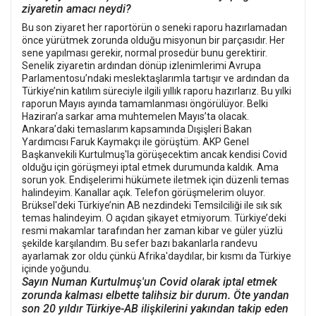
ziyaretin amacı neydi?
Bu son ziyaret her raportörün o seneki raporu hazırlamadan
önce yürütmek zorunda olduğu misyonun bir parçasıdır. Her
sene yapılması gerekir, normal prosedür bunu gerektirir.
Senelik ziyaretin ardından dönüp izlenimlerimi Avrupa
Parlamentosu’ndaki meslektaşlarımla tartışır ve ardından da
Türkiye’nin katılım süreciyle ilgili yıllık raporu hazırlarız. Bu yılki
raporun Mayıs ayında tamamlanması öngörülüyor. Belki
Haziran’a sarkar ama muhtemelen Mayıs’ta olacak.
Ankara’daki temaslarım kapsamında Dışişleri Bakan
Yardımcısı Faruk Kaymakçı ile görüştüm. AKP Genel
Başkanvekili Kurtulmuş'la görüşecektim ancak kendisi Covid
olduğu için görüşmeyi iptal etmek durumunda kaldık. Ama
sorun yok. Endişelerimi hükümete iletmek için düzenli temas
halindeyim. Kanallar açık. Telefon görüşmelerim oluyor.
Brüksel'deki Türkiye’nin AB nezdindeki Temsilciliği ile sık sık
temas halindeyim. O açıdan şikayet etmiyorum. Türkiye’deki
resmi makamlar tarafından her zaman kibar ve güler yüzlü
şekilde karşılandım. Bu sefer bazı bakanlarla randevu
ayarlamak zor oldu çünkü Afrika'daydılar, bir kısmı da Türkiye
içinde yoğundu.
Sayın Numan Kurtulmuş'un Covid olarak iptal etmek
zorunda kalması elbette talihsiz bir durum. Öte yandan
son 20 yıldır Türkiye-AB ilişkilerini yakından takip eden