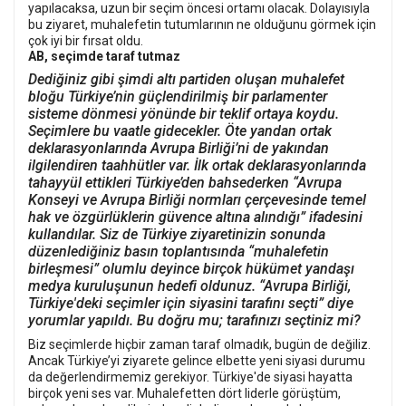
yapılacaksa, uzun bir seçim öncesi ortamı olacak. Dolayısıyla
bu ziyaret, muhalefetin tutumlarının ne olduğunu görmek için
çok iyi bir fırsat oldu.
AB, seçimde taraf tutmaz
Dediğiniz gibi şimdi altı partiden oluşan muhalefet
bloğu Türkiye’nin güçlendirilmiş bir parlamenter
sisteme dönmesi yönünde bir teklif ortaya koydu.
Seçimlere bu vaatle gidecekler. Öte yandan ortak
deklarasyonlarında Avrupa Birliği’ni de yakından
ilgilendiren taahhütler var. İlk ortak deklarasyonlarında
tahayyül ettikleri Türkiye’den bahsederken “Avrupa
Konseyi ve Avrupa Birliği normları çerçevesinde temel
hak ve özgürlüklerin güvence altına alındığı” ifadesini
kullandılar. Siz de Türkiye ziyaretinizin sonunda
düzenlediğiniz basın toplantısında “muhalefetin
birleşmesi” olumlu deyince birçok hükümet yandaşı
medya kuruluşunun hedefi oldunuz. “Avrupa Birliği,
Türkiye'deki seçimler için siyasini tarafını seçti” diye
yorumlar yapıldı. Bu doğru mu; tarafınızı seçtiniz mi?
Biz seçimlerde hiçbir zaman taraf olmadık, bugün de değiliz.
Ancak Türkiye’yi ziyarete gelince elbette yeni siyasi durumu
da değerlendirmemiz gerekiyor. Türkiye'de siyasi hayatta
birçok yeni ses var. Muhalefetten dört liderle görüştüm,