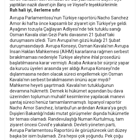
yaptıkları nazik davet için Barış ve Veysel’e teşekkürlerimle.
Ruh hali iyi, ilerleme sıfır
Avrupa Parlamentosu’nun Türkiye raportörü Nacho Sanchez
Amor iki hafta önce kapsamlı bir ziyaret için Türkiye’ye geldi.
Ayağının tozuyla Çağlayan Adliyesi’nde tek tutuklu sanığı
Osman Kavala olan Gezi Parkı davasının 21 Şubat’taki
duruşmasını izledi. Tüm Avrupa’nın gözü kulağı 21 Şubat
duruşmasındaydı. Avrupa Konseyi, Osman Kavala'nın Avrupa
İnsan Hakları Mahkemesi (AİHM) kararlarına rağmen serbest
bırakılmaması nedeniyle Türkiye aleyhine ihlal prosedürü
başlatılmasına karar vermişti. Acaba Ankara bir sürpriz yapar
da kurucu üyeleri arasında yer aldığı Avrupa Konseyi’nde
dışlanmasına neden olacak süreci engellemek için Osman
Kavala’nın serbest bırakılmasının önünü açar mıydı?
Mahkeme heyeti şaşırtmadı. Kavala’nın tutukluğunun
devamına hükmetti. Demek ki hükümet açısından bu dava
üzerinden toplumun muhalif kesimlerine yapılacak manevi
şantaj süreci henüz tamamlanmamıştı. İspanyol raportör
Nacho Amor Sanchez, İstanbul’un ardından Ankara’ya geçti.
Dışişleri Bakanlığı’ndaki mutat görüşmeler dışında hükümetle
bir teması olamadı. Randevulaştığı Numan Kurtulmuş, tam
ziyaret öncesi Covid’e yakalandı. Devleti yöneten parti,
Avrupa Parlamentosu Raportörü ile görüştürecek üst düzey
başka bir isim bulamadı. Zira hepsi çok yoğundu. Pek çoğu