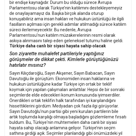
bir endişe kaynağıdır. Durum bu olduğu sürece Avrupa
Parlamentosu olarak Türkiye’nin katılımını destekleyemeyiz
de onaylayamayız da. Başka birçok alanda oturup
konuşabiliriz ama insan hakları ve hukukun üstünlüğü ile ilgili
fasılların açılması için gerekli adımlar atılmadığı sürece katılım
süreci ilerlemeyecektir. Bu nedenle, Avrupa
Parlamentosu'nun katılım müzakerelerinin resmi olarak
askıya alınmasını talep eden geleneksel tutumu haline geldi.
Türkiye daha canlı bir siyasi hayata sahip olacak
Son ziyarette muhalefet partileriyle yaptığınız
görüşmeler de dikkat çekti. Kimlerle görüştüğünüzü
hatırlatır mısınız?
Sayın Kılıçdaroğlu, Sayın Akşener, Sayın Babacan, Sayın
Davutoğlu ile görüştüm. Ekonomiden insan haklarına ve
hukukun üstünlüğüne kadar Türkiye için ortak bir teklif
koymak için yapılan çalışmaları anlattılar. Hepsi de bir sonraki
seçimlerde elde edecekleri konum konusunda iyimserdiler.
Önerdikleri ortak teklifin halk tarafından iyi karşılandığını
hissettiklerini gördüm. Medyadan çok fazla ilgi görüyorlar.
Sayın Davutoğlu'nun partisi gibi yeni kurulan partilerin bile
artık toplumda karşılığı olmaya başladığını gözlemleme fırsatı
buldum. Bu, Türkiye'nin muhtemelen daha canlı bir siyasi
hayata sahip olacağı anlamına geliyor. Türkiye’nin seçim
sathına girdiği açık. Seçimler planlandığı gibi önümüzdeki yıl