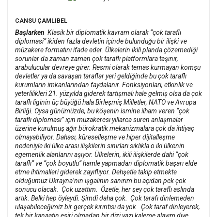
CANSU ÇAMLIBEL
Başlarken
Klasik bir diplomatik kavram olarak “çok taraflı
diplomasi” ikiden fazla devletin içinde bulunduğu bir ilişki ve
müzakere formatını ifade eder. Ülkelerin ikili planda çözemediği
sorunlar da zaman zaman çok taraflı platformlara taşınır,
arabulucular devreye girer. Resmi olarak temas kurmayan komşu
devletler ya da savaşan taraflar yeri geldiğinde bu çok taraflı
kurumların imkanlarından faydalanır. Fonksiyonları, etkinlik ve
yeterlilikleri 21. yüzyılda giderek tartışmalı hale gelmiş olsa da çok
taraflı liginin üç büyüğü hala Birleşmiş Milletler, NATO ve Avrupa
Birliği.
Oysa günümüzde, bu köşenin ismine ilham veren “çok
taraflı diplomasi” için müzakeresi yıllarca süren anlaşmalar
üzerine kurulmuş ağır bürokratik mekanizmalara çok da ihtiyaç
olmayabiliyor. Dahası, küreselleşme ve hiper dijitalleşme
nedeniyle iki ülke arası ilişkilerin sınırları sıklıkla o iki ülkenin
egemenlik alanlarını aşıyor. Ülkelerin, ikili ilişkilerde dahi “çok
taraflı” ve “çok boyutlu” hamle yapmadan diplomatik başarı elde
etme ihtimalleri giderek zayıflıyor. Dehşetle takip etmekte
olduğumuz Ukrayna’nın işgalinin sanırım bu açıdan pek çok
sonucu olacak.
Çok uzattım.
Özetle, her şey çok taraflı aslında
artık. Belki hep öyleydi. Şimdi daha çok.
Çok tarafı dinlemeden
ulaşabileceğimiz bir gerçek kırıntısı da yok.
Çok taraf dinleyerek,
tek bir kanaatin esiri olmadan bir dizi yazı kaleme alayım diye