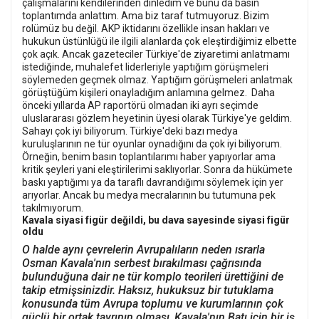
çalışmalarını kendilerinden dinledim ve bunu da basın
toplantımda anlattım. Ama biz taraf tutmuyoruz. Bizim
rolümüz bu değil. AKP iktidarını özellikle insan hakları ve
hukukun üstünlüğü ile ilgili alanlarda çok eleştirdiğimiz elbette
çok açık. Ancak gazeteciler Türkiye'de ziyaretimi anlatmamı
istediğinde, muhalefet liderleriyle yaptığım görüşmeleri
söylemeden geçmek olmaz. Yaptığım görüşmeleri anlatmak
görüştüğüm kişileri onayladığım anlamına gelmez. Daha
önceki yıllarda AP raportörü olmadan iki ayrı seçimde
uluslararası gözlem heyetinin üyesi olarak Türkiye'ye geldim.
Sahayı çok iyi biliyorum. Türkiye'deki bazı medya
kuruluşlarının ne tür oyunlar oynadığını da çok iyi biliyorum.
Örneğin, benim basın toplantılarımı haber yapıyorlar ama
kritik şeyleri yani eleştirilerimi saklıyorlar. Sonra da hükümete
baskı yaptığımı ya da taraflı davrandığımı söylemek için yer
arıyorlar. Ancak bu medya mecralarının bu tutumuna pek
takılmıyorum.
Kavala siyasi figür değildi, bu dava sayesinde siyasi figür
oldu
O halde aynı çevrelerin Avrupalıların neden ısrarla
Osman Kavala'nın serbest bırakılması çağrısında
bulunduğuna dair ne tür komplo teorileri ürettiğini de
takip etmişsinizdir.
Haksız, hukuksuz bir tutuklama
konusunda tüm Avrupa toplumu ve kurumlarının çok
güçlü bir ortak tavrının olması, Kavala'nın Batı için bir iş