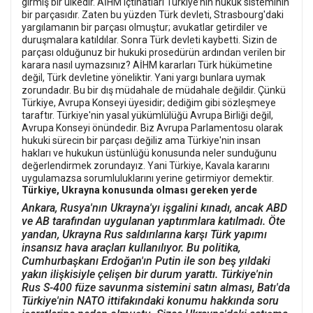
girmiş bir ülkedir. AİHM içtihatları Türkiye’nin hukuk sisteminin
bir parçasıdır. Zaten bu yüzden Türk devleti, Strasbourg'daki
yargılamanın bir parçası olmuştur; avukatlar getirdiler ve
duruşmalara katıldılar. Sonra Türk devleti kaybetti. Sizin de
parçası olduğunuz bir hukuki prosedürün ardından verilen bir
karara nasıl uymazsınız? AİHM kararları Türk hükümetine
değil, Türk devletine yöneliktir. Yani yargı bunlara uymak
zorundadır. Bu bir dış müdahale de müdahale değildir. Çünkü
Türkiye, Avrupa Konseyi üyesidir; dediğim gibi sözleşmeye
taraftır. Türkiye'nin yasal yükümlülüğü Avrupa Birliği değil,
Avrupa Konseyi önündedir. Biz Avrupa Parlamentosu olarak
hukuki sürecin bir parçası değiliz ama Türkiye'nin insan
hakları ve hukukun üstünlüğü konusunda neler sunduğunu
değerlendirmek zorundayız. Yani Türkiye, Kavala kararını
uygulamazsa sorumluluklarını yerine getirmiyor demektir.
Türkiye, Ukrayna konusunda olması gereken yerde
Ankara, Rusya'nın Ukrayna'yı işgalini kınadı, ancak ABD
ve AB tarafından uygulanan yaptırımlara katılmadı. Öte
yandan, Ukrayna Rus saldırılarına karşı Türk yapımı
insansız hava araçları kullanılıyor. Bu politika,
Cumhurbaşkanı Erdoğan'ın Putin ile son beş yıldaki
yakın ilişkisiyle çelişen bir durum yarattı. Türkiye'nin
Rus S-400 füze savunma sistemini satın alması, Batı'da
Türkiye'nin NATO ittifakındaki konumu hakkında soru