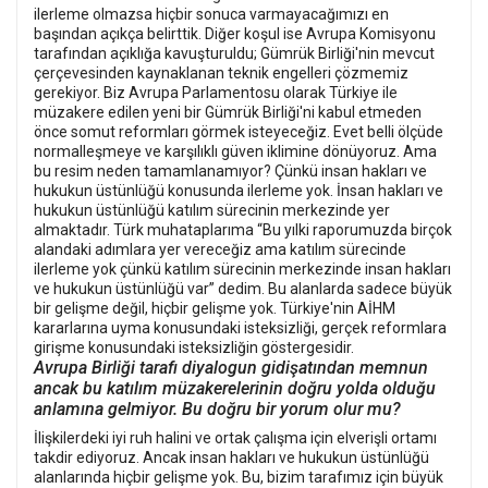
ilerleme olmazsa hiçbir sonuca varmayacağımızı en
başından açıkça belirttik. Diğer koşul ise Avrupa Komisyonu
tarafından açıklığa kavuşturuldu; Gümrük Birliği'nin mevcut
çerçevesinden kaynaklanan teknik engelleri çözmemiz
gerekiyor. Biz Avrupa Parlamentosu olarak Türkiye ile
müzakere edilen yeni bir Gümrük Birliği'ni kabul etmeden
önce somut reformları görmek isteyeceğiz. Evet belli ölçüde
normalleşmeye ve karşılıklı güven iklimine dönüyoruz. Ama
bu resim neden tamamlanamıyor? Çünkü insan hakları ve
hukukun üstünlüğü konusunda ilerleme yok. İnsan hakları ve
hukukun üstünlüğü katılım sürecinin merkezinde yer
almaktadır. Türk muhataplarıma “Bu yılki raporumuzda birçok
alandaki adımlara yer vereceğiz ama katılım sürecinde
ilerleme yok çünkü katılım sürecinin merkezinde insan hakları
ve hukukun üstünlüğü var” dedim. Bu alanlarda sadece büyük
bir gelişme değil, hiçbir gelişme yok. Türkiye'nin AİHM
kararlarına uyma konusundaki isteksizliği, gerçek reformlara
girişme konusundaki isteksizliğin göstergesidir.
Avrupa Birliği tarafı diyalogun gidişatından memnun
ancak bu katılım müzakerelerinin doğru yolda olduğu
anlamına gelmiyor. Bu doğru bir yorum olur mu?
İlişkilerdeki iyi ruh halini ve ortak çalışma için elverişli ortamı
takdir ediyoruz. Ancak insan hakları ve hukukun üstünlüğü
alanlarında hiçbir gelişme yok. Bu, bizim tarafımız için büyük