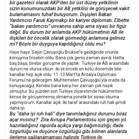
bir gazeteci olarak AKP'den bir üst düzey yetkilinin
sizin konumunuzdaki bir AB yetkilisi ile görüşecek vakit
bulamamasını tuhaf buluyorum. Dışişleri Bakan
Yardımcısı Faruk Kaymakçı bir kariyer diplomatı. Elbette
“bakan yardımcısı” unvanına sahip ama siyasi bir figür
değil. Bu durum bir anlamda AKP hükümetinin AB ile
ilişkileri bir öncelik olarak görmediği anlamına gelmez
mi? Böyle bir duyguya kapıldığınız oldu mu?
Hayır hayır. Sayın Çavuşoğlu Brüksel'e geldiğinde onunla
konuşma fırsatım oldu. Bana çok geniş zaman ayırdı. Hatta
baş başa, birebir görüşme de yaptık. Türkiye ile AB arasındaki
durum ne olursa olsun- iki yıl önceki en kötü dönemde bile-
kanallar hep açık oldu. 11-13 Mart’ta Antalya Diplomasi
Forumu’na gideceğim. Muhtemelen Çavuşoğlu'yla orada da
konuşacağız. Kendisi bana karşı her zaman çok nazik
olmuştur. Bu yüzden son Türkiye ziyaretimde hükümetten
kimse ile görüşememiş olmama yönelik bir siyasi okuma
yapmıyorum. Kanallar açık. İki taraf arasındaki ruh hali şimdi
daha iyi.
Bu “daha ​​iyi ruh hali” diye tanımladığınız durumu biraz
açar mısınız? Zira Avrupa Parlamentosu için geçen yıl
hazırladığınız raporda açıkça yargı bağımsızlığı, ifade
özgürlüğü ve düşünce özgürlüğü gibi bilinen alanlarda
ilerleme sağlanamaması halinde Türkiye ile