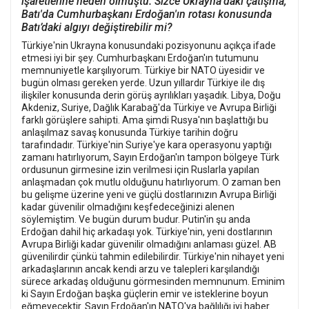
işaretlerine neden olmuştu. Sizce Ukrayna'daki çatışma,
Batı'da Cumhurbaşkanı Erdoğan'ın rotası konusunda
Batı’daki algıyı değiştirebilir mi?
Türkiye'nin Ukrayna konusundaki pozisyonunu açıkça ifade
etmesi iyi bir şey. Cumhurbaşkanı Erdoğan'ın tutumunu
memnuniyetle karşılıyorum. Türkiye bir NATO üyesidir ve
bugün olması gereken yerde. Uzun yıllardır Türkiye ile dış
ilişkiler konusunda derin görüş ayrılıkları yaşadık. Libya, Doğu
Akdeniz, Suriye, Dağlık Karabağ'da Türkiye ve Avrupa Birliği
farklı görüşlere sahipti. Ama şimdi Rusya'nın başlattığı bu
anlaşılmaz savaş konusunda Türkiye tarihin doğru
tarafındadır. Türkiye'nin Suriye'ye kara operasyonu yaptığı
zamanı hatırlıyorum, Sayın Erdoğan'ın tampon bölgeye Türk
ordusunun girmesine izin verilmesi için Ruslarla yapılan
anlaşmadan çok mutlu olduğunu hatırlıyorum. O zaman ben
bu gelişme üzerine yeni ve güçlü dostlarınızın Avrupa Birliği
kadar güvenilir olmadığını keşfedeceğinizi alenen
söylemiştim. Ve bugün durum budur. Putin'in şu anda
Erdoğan dahil hiç arkadaşı yok. Türkiye'nin, yeni dostlarının
Avrupa Birliği kadar güvenilir olmadığını anlaması güzel. AB
güvenilirdir çünkü tahmin edilebilirdir. Türkiye'nin nihayet yeni
arkadaşlarının ancak kendi arzu ve talepleri karşılandığı
sürece arkadaş olduğunu görmesinden memnunum. Eminim
ki Sayın Erdoğan başka güçlerin emir ve isteklerine boyun
eğmeyecektir. Sayın Erdoğan'ın NATO'ya bağlılığı iyi haber.