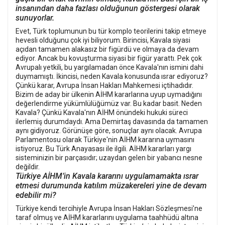
insanından daha fazlası olduğunun göstergesi olarak
sunuyorlar.
Evet, Türk toplumunun bu tür komplo teorilerini takip etmeye
hevesli olduğunu çok iyi biliyorum. Birincisi, Kavala siyasi
açıdan tamamen alakasız bir figürdü ve olmaya da devam
ediyor. Ancak bu kovuşturma siyasi bir figür yarattı. Pek çok
Avrupalı ​​yetkili, bu yargılamadan önce Kavala'nın ismini dahi
duymamıştı. İkincisi, neden Kavala konusunda ısrar ediyoruz?
Çünkü karar, Avrupa İnsan Hakları Mahkemesi içtihadıdır.
Bizim de aday bir ülkenin AİHM kararlarına uyup uymadığını
değerlendirme yükümlülüğümüz var. Bu kadar basit. Neden
Kavala? Çünkü Kavala'nın AİHM önündeki hukuki süreci
ilerlemiş durumdaydı. Ama Demirtaş davasında da tamamen
aynı gidiyoruz. Görünüşe göre, sonuçlar aynı olacak. Avrupa
Parlamentosu olarak Türkiye'nin AİHM kararına uymasını
istiyoruz. Bu Türk Anayasası ile ilgili. AİHM kararları yargı
sisteminizin bir parçasıdır; uzaydan gelen bir yabancı nesne
değildir.
Türkiye AİHM’in Kavala kararını uygulamamakta ısrar
etmesi durumunda katılım müzakereleri yine de devam
edebilir mi?
Türkiye kendi tercihiyle Avrupa İnsan Hakları Sözleşmesi’ne
taraf olmuş ve AİHM kararlarını uygulama taahhüdü altına