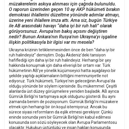
müzakerelerin askıya alınması için çağrıda bulunuldu.
O raporun üzerinden geçen 10 ay AKP hükümeti bırakın
demokrasi ihlallerini düzeltme yönünde adımlar atmayı,
üzerine yeni ihlallere imza attı. Ama siz, bugün Türkiye
ile AB arasındaki havayı “daha ​​iyi bir ruh hali” olarak
görüyorsunuz. Avrupa’nın bakış açısını değiştiren
nedir? Bunun Ankara'nın Rusya'nın Ukrayna'yı işgaline
ilişkin politikasıyla bir ilgisi var mı mesela?
Ukrayna krizinin tetiklenmesinden önce de ben “daha ​​iyi bir
ruh halindeyiz” demiştim. Doğu Akdeniz'deki tansiyon
hafiflediği için daha iyi bir ruh halindeyiz. Herhangi bir şey
hakkında konuşmak için daha elverişli bir ortam var. Türk
hükümetinin AB'ye yönelik küçümseyici hatta aşağılayıcı bir
şekilde yaptığı açıklamaların bittiğini memnuniyetle not
ediyoruz. Türk hükümeti, Türkiye'nin geleceğinin Avrupa'da
olduğu yönünde bir söylem içerisinde. Bu mükemmel. Çeşitli
alanlarda üst düzey görüşmelere yeniden başladık. AB ayrıca
Gümrük Birliği'ni tartışmaya açık olduğunu gösterdi. Bu aynı
zamanda benim de pozisyonum. Gümrük Birliği’ni müzakere
etmek için herhangi bir ön koşul istemiyoruz. Ancak bu
sürece siyasi reformların da eşlik etmesi gerekiyor. Çünkü
eninde sonunda yeni bir Gümrük Birliği'nin kabul edilmesi
konusunda son sözü söyleyecek olan Avrupa Parlamentosu
olacaktır. Hukukun üstünlüğü ve insan hakları konusunda