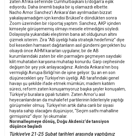
zaten Afrika seferinde Cumhurbaşkanı Erdoğan’a eşlik
ediyordu. Daha önemli başka bir iş olamazdı elbette.
Nacho Amor Sanchez’i Ankara’dan ayrılmadan bizzat
yakalayamadığım için kendisi Brüksel’e döndükten sonra
Zoom üzerinden bir röportaj yaptım. Sanchez, AKP içinden
kimseyle görüşememiş olmayı mesele etmediğini söyledi.
Dolayısıyla yukarıdaki eleştirinin bana ait olduğunun altını
çizmek isterim. Zira “AB üyeliği hala stratejik hedefimiz” diye
bol keseden hamaset dağıtanların asıl gündemi gerçekten bu
olsaydı önce AİHM kararları uygulanır, bir de AB
kurumlarındaki zaten bir elin parmağını geçmeyen sayıdaki
kilit muhatabın karşısına muhatap konurdu. Garp cephesinde
değişen bir şey yok anlayacağınız. Aslında Ankara’nın boş
vermişliği Avrupa Birliği’nin de işine geliyor. Şu an en son
düşünecekleri şey Türkiye’nin üyeliği. AB tarafındaki genel
havayı şu şekilde ifade etmek mümkün; madem katılım
süreci, reform zaten konuşamıyoruz başka şeyler konuşalım,
Türkiye’yi buralara çıpalı tutalım. Zaten Amor’u asıl
heyecanlandıran da muhalefet partilerinin liderleriyle yaptığı
görüşmeler olmuş. Türkiye’nin artık daha canlı bir siyasi
hayata sahip olacağını düşünüyor, “Seçim sathı mahalline
girmişsiniz” diyor. İyi okumalar.
Normalleşmeye dönüş, Doğu Akdeniz’de tansiyon
düşünce başladı
Türkiye’ye 21-25 Şubat tarihleri arasında yaptığınız