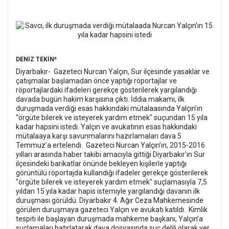
DENİZ TEKİN*
Diyarbakır- Gazeteci Nurcan Yalçın, Sur ilçesinde yasaklar ve
çatışmalar başlamadan önce yaptığı röportajlar ve
röportajlardaki ifadeleri gerekçe gösterilerek yargılandığı
davada bugün hakim karşısına çıktı. İddia makamı, ilk
duruşmada verdiği esas hakkındaki mütalaasında Yalçın’ın
“örgüte bilerek ve isteyerek yardım etmek" suçundan 15 yıla
kadar hapsini istedi. Yalçın ve avukatının esas hakkındaki
mütalaaya karşı savunmalarını hazırlamaları dava 5
Temmuz’a ertelendi.
Gazeteci Nurcan Yalçın’ın, 2015-2016
yılları arasında haber takibi amacıyla gittiği Diyarbakır'ın Sur
ilçesindeki barikatlar önünde bekleyen kişilerle yaptığı
görüntülü röportajda kullandığı ifadeler gerekçe gösterilerek
"örgüte bilerek ve isteyerek yardım etmek" suçlamasıyla 7,5
yıldan 15 yıla kadar hapis istemiyle yargılandığı davanın ilk
duruşması görüldü. Diyarbakır 4. Ağır Ceza Mahkemesinde
görülen duruşmaya gazeteci Yalçın ve avukatı katıldı.
Kimlik
tespiti ile başlayan duruşmada mahkeme başkanı, Yalçın’a
suçlamaları hatırlatarak dava dosyasında suç delili olarak yer