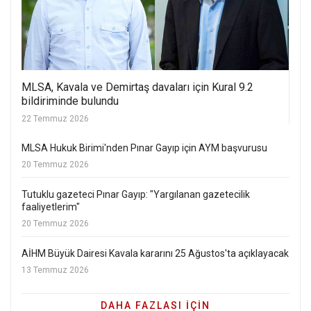
MLSA, Kavala ve Demirtaş davaları için Kural 9.2
bildiriminde bulundu
22 Temmuz 2026
MLSA Hukuk Birimi'nden Pınar Gayıp için AYM başvurusu
20 Temmuz 2026
Tutuklu gazeteci Pınar Gayıp: "Yargılanan gazetecilik
faaliyetlerim"
20 Temmuz 2026
AİHM Büyük Dairesi Kavala kararını 25 Ağustos'ta açıklayacak
13 Temmuz 2026
DAHA FAZLASI IÇIN