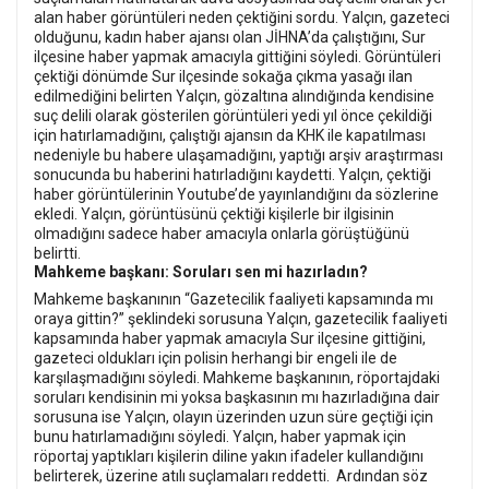
alan haber görüntüleri neden çektiğini sordu. Yalçın, gazeteci
olduğunu, kadın haber ajansı olan JİHNA’da çalıştığını, Sur
ilçesine haber yapmak amacıyla gittiğini söyledi. Görüntüleri
çektiği dönümde Sur ilçesinde sokağa çıkma yasağı ilan
edilmediğini belirten Yalçın, gözaltına alındığında kendisine
suç delili olarak gösterilen görüntüleri yedi yıl önce çekildiği
için hatırlamadığını, çalıştığı ajansın da KHK ile kapatılması
nedeniyle bu habere ulaşamadığını, yaptığı arşiv araştırması
sonucunda bu haberini hatırladığını kaydetti. Yalçın, çektiği
haber görüntülerinin Youtube’de yayınlandığını da sözlerine
ekledi. Yalçın, görüntüsünü çektiği kişilerle bir ilgisinin
olmadığını sadece haber amacıyla onlarla görüştüğünü
belirtti.
Mahkeme başkanı: Soruları sen mi hazırladın?
Mahkeme başkanının “Gazetecilik faaliyeti kapsamında mı
oraya gittin?” şeklindeki sorusuna Yalçın, gazetecilik faaliyeti
kapsamında haber yapmak amacıyla Sur ilçesine gittiğini,
gazeteci oldukları için polisin herhangi bir engeli ile de
karşılaşmadığını söyledi. Mahkeme başkanının, röportajdaki
soruları kendisinin mi yoksa başkasının mı hazırladığına dair
sorusuna ise Yalçın, olayın üzerinden uzun süre geçtiği için
bunu hatırlamadığını söyledi. Yalçın, haber yapmak için
röportaj yaptıkları kişilerin diline yakın ifadeler kullandığını
belirterek, üzerine atılı suçlamaları reddetti.
Ardından söz