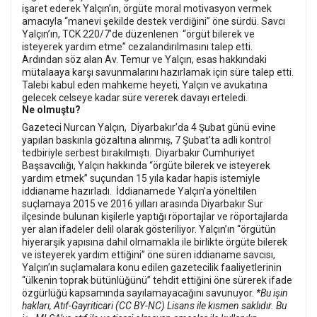
işaret ederek Yalçın’ın, örgüte moral motivasyon vermek
amacıyla “manevi şekilde destek verdiğini” öne sürdü. Savcı
Yalçın’ın, TCK 220/7’de düzenlenen “örgüt bilerek ve
isteyerek yardım etme” cezalandırılmasını talep etti.
Ardından söz alan Av. Temur ve Yalçın, esas hakkındaki
mütalaaya karşı savunmalarını hazırlamak için süre talep etti.
Talebi kabul eden mahkeme heyeti, Yalçın ve avukatına
gelecek celseye kadar süre vererek davayı erteledi.
Ne olmuştu?
Gazeteci Nurcan Yalçın, Diyarbakır’da 4 Şubat günü evine
yapılan baskınla gözaltına alınmış, 7 Şubat’ta adli kontrol
tedbiriyle serbest bırakılmıştı. Diyarbakır Cumhuriyet
Başsavcılığı, Yalçın hakkında “örgüte bilerek ve isteyerek
yardım etmek” suçundan 15 yıla kadar hapis istemiyle
iddianame hazırladı.
İddianamede Yalçın’a yöneltilen
suçlamaya 2015 ve 2016 yılları arasında Diyarbakır Sur
ilçesinde bulunan kişilerle yaptığı röportajlar ve röportajlarda
yer alan ifadeler delil olarak gösteriliyor. Yalçın’ın “örgütün
hiyerarşik yapısına dahil olmamakla ile birlikte örgüte bilerek
ve isteyerek yardım ettiğini” öne süren iddianame savcısı,
Yalçın’ın suçlamalara konu edilen gazetecilik faaliyetlerinin
“ülkenin toprak bütünlüğünü” tehdit ettiğini öne sürerek ifade
özgürlüğü kapsamında sayılamayacağını savunuyor.
*Bu işin
hakları, Atıf-Gayriticari (CC BY-NC) Lisans ile kısmen saklıdır. Bu