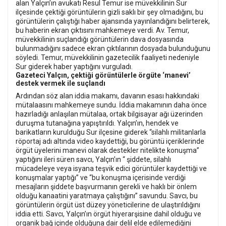
alan Yalçın’ın avukatı Resul Temur ise müvekkilinin Sur
ilçesinde çektiği görüntülerin gizli saklı bir şey olmadığını, bu
görüntülerin çalıştığı haber ajansında yayınlandığını belirterek,
bu haberin ekran çıktısını mahkemeye verdi. Av. Temur,
müvekkilinin suçlandığı görüntülerin dava dosyasında
bulunmadığını sadece ekran çıktılarının dosyada bulunduğunu
söyledi. Temur, müvekkilinin gazetecilik faaliyeti nedeniyle
Sur giderek haber yaptığını vurguladı.
Gazeteci Yalçın, çektiği görüntülerle örgüte ‘manevi’
destek vermek ile suçlandı
Ardından söz alan iddia makamı, davanın esası hakkındaki
mütalaasını mahkemeye sundu. İddia makamının daha önce
hazırladığı anlaşılan mütalaa, ortak bilgisayar ağı üzerinden
duruşma tutanağına yapıştırıldı. Yalçın’ın, hendek ve
barikatların kurulduğu Sur ilçesine giderek “silahlı militanlarla
röportaj adı altında video kaydettiği, bu görüntü içeriklerinde
örgüt üyelerini manevi olarak destekler nitelikte konuşma”
yaptığını ileri süren savcı, Yalçın’ın “ şiddete, silahlı
mücadeleye veya isyana teşvik edici görüntüler kaydettiği ve
konuşmalar yaptığı” ve “bu konuşma içerisinde verdiği
mesajların şiddete başvurmanın gerekli ve haklı bir önlem
olduğu kanaatini yaratmaya çalıştığını” savundu. Savcı, bu
görüntülerin örgüt üst düzey yöneticilerine de ulaştırıldığını
iddia etti. Savcı, Yalçın’ın örgüt hiyerarşisine dahil olduğu ve
organik bağ içinde olduğuna dair delil elde edilemediğini