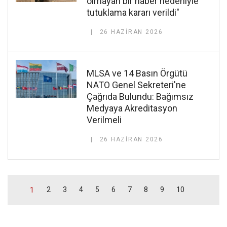
olmayan bir haber nedeniyle
tutuklama kararı verildi"
26 HAZIRAN 2026
MLSA ve 14 Basın Örgütü
NATO Genel Sekreteri'ne
Çağrıda Bulundu: Bağımsız
Medyaya Akreditasyon
Verilmeli
26 HAZIRAN 2026
2
3
4
5
6
7
8
9
10
1