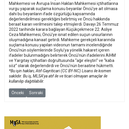
Mahkemesi ve Avrupa İnsan Hakları Mahkemesi içtihatlarına
vurgu yaparak suçlama konusu beyanlar Öncü’ye ait olmasa
dahi bu beyanların ifade özgürlüğü kapsamında
değerlendirilmesi gerektiğini belirtmiş ve Öncü hakkında
beraat kararı verilmesini talep etmişlerdi.
Davayı 26 Temmuz
2022 tarihinde karara bağlayan Küçükçekmece 22. Asliye
Ceza Mahkemesi, Öncü’ye isnat edilen suçun unsurlarının
oluşmadığına kanaat getirdi. Mahkeme gerekçeli kararında
suçlama konusu yapılan videonun tamamı incelendiğinde
Öncü’nün söylemlerinde Soylu’ya yönelik hakaret içeren
ifadeler bulunmadığını belirterek Öncü’nün ifadelerini AİHM
ve Yargıtay içtihatları doğrultusunda “ağır eleştiri” ve “kaba
söz” olarak değerlendirdi ve Öncü’nün beraatine hükmetti.
*Bu işin hakları, Atıf-Gayriticari (CC BY-NC) Lisans ile kısmen
saklıdır. Bu iş, MLSA’ya atıf ile ve ticari olmayan amaçlar ile
kullanılıp dağıtılabilir.
Önceki makale: QET - Keyfi bir kararla vatandaşlıktan çıkarılan A
Sonraki makale: RTÜK ve BİK’in kelepçesi: Susturmak deği
Önceki
Sonraki