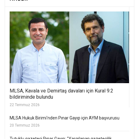
MLSA, Kavala ve Demirtaş davaları için Kural 9.2
bildiriminde bulundu
22 Temmuz 2026
MLSA Hukuk Birimi'nden Pınar Gayıp için AYM başvurusu
20 Temmuz 2026
Tutuklu gazeteci Pınar Gayıp: "Yargılanan gazetecilik