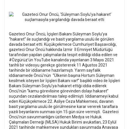
Gazeteci Onur Öncü, İçişleri Bakanı Süleyman Soylu’ya
“hakaret” ile suçlandığı ve basit yargılama usulü ile görülen
davada beraat etti.
Küçükçekmece Cumhuriyet Başsavcılığı,
gazeteci Onur Öncü hakkında İzmir İl Emniyet Müdürlüğü
tarafından yapılan çalışmalarda tespit edildiği iddia edilen ve
#Özgürüz’ün YouTube kanalında yayınlanan 3 Mayıs 2021
tarihli bir videoyu gerekçe göstererek 11 Ağustos 2021
tarihinde bir iddianame hazırlamıştı. Yarım sayfalık
iddianamede Öncü’nün “Ülkenin başına Hortum Süleyman
kesilmek isteyen bir İçişleri Bakanı var!” başlıklı video ile İçişleri
Bakanı Süleyman Soylu’ya hakaret ettiği iddia edilerek
Öncü’nün “kamu görevlisine görevinden dolayı hakaret”
suçundan cezalandırılması talep edilmişti. İddianameyi kabul
eden Küçükçekmece 22. Asliye Ceza Mahkemesi, davanın
basit yargılama usulü ile görülmesine karar vererek taraflara
yazılı beyanlarını sunması için 15 gün süre vermişti.
Gazeteci
Öncü’nün savunmanlığını üstlenen Medya ve Hukuk
Çalışmaları Derneği (MLSA) Hukuk Birimi avukatları, 23 Eylül
2021 tarihinde mahkemeye sundukları savunmada Anayasa