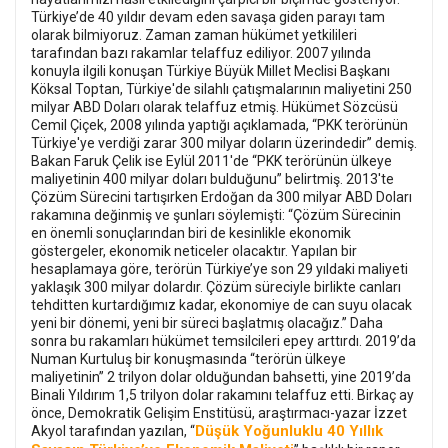
Türkiye’de 40 yıldır devam eden savaşa giden parayı tam
olarak bilmiyoruz. Zaman zaman hükümet yetkilileri
tarafından bazı rakamlar telaffuz ediliyor. 2007 yılında
konuyla ilgili konuşan Türkiye Büyük Millet Meclisi Başkanı
Köksal Toptan, Türkiye'de silahlı çatışmalarının maliyetini 250
milyar ABD Doları olarak telaffuz etmiş. Hükümet Sözcüsü
Cemil Çiçek, 2008 yılında yaptığı açıklamada, “PKK terörünün
Türkiye'ye verdiği zarar 300 milyar doların üzerindedir” demiş.
Bakan Faruk Çelik ise Eylül 2011'de “PKK terörünün ülkeye
maliyetinin 400 milyar doları bulduğunu” belirtmiş. 2013'te
Çözüm Sürecini tartışırken Erdoğan da 300 milyar ABD Doları
rakamına değinmiş ve şunları söylemişti: “Çözüm Sürecinin
en önemli sonuçlarından biri de kesinlikle ekonomik
göstergeler, ekonomik neticeler olacaktır. Yapılan bir
hesaplamaya göre, terörün Türkiye’ye son 29 yıldaki maliyeti
yaklaşık 300 milyar dolardır. Çözüm süreciyle birlikte canları
tehditten kurtardığımız kadar, ekonomiye de can suyu olacak
yeni bir dönemi, yeni bir süreci başlatmış olacağız.” Daha
sonra bu rakamları hükümet temsilcileri epey arttırdı. 2019’da
Numan Kurtuluş bir konuşmasında “terörün ülkeye
maliyetinin” 2 trilyon dolar olduğundan bahsetti, yine 2019’da
Binali Yıldırım 1,5 trilyon dolar rakamını telaffuz etti. Birkaç ay
önce, Demokratik Gelişim Enstitüsü, araştırmacı-yazar İzzet
Düşük Yoğunluklu 40 Yıllık
Akyol tarafından yazılan, “