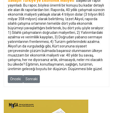
Savaşın Türkiye’ye Ekonomik Maliyeti
” başlıklı bir rapor
yayınladı. Bu rapor, böylesi önemli bir konuyu bu kadar detaylı
ele alan ilk raporlardan biri. Raporda, 40 yıllık çatışmalı sürecin
ekonomik maliyeti yaklaşık olarak 4 trilyon dolar (3 trilyon 865
milyar 358 milyon) olarak belirtilmiş. İzzet Akyol, raporda
silahlı çatışma ortamının temelde dört yolla ekonomik
büyümeyi yavaşlattığını belirterek, bu dört yolu şöyle sıralıyor:
1) Silahlı çatışmaların doğrudan maliyetleri, 2) Yatırımlardaki
azalma ve verimlilik kayıpları, 3) Doğrudan yabancı sermaye
yatırımlarının frenlenmesi, 4) Turizm gelirlerindeki azalma.
Akyol’un da vurguladığı gibi, Kürt sorununa siyaset
çerçevesinde çözüm bulmada başarısız olunmasının ülkeye
muazzam bir ekonomik maliyeti var. 40 yıldır bu savaş,
çatışma, her ne diyorsanız artık, olmasaydı, neler mi olacaktı
bu ülkede? Eğitimin, konutlaşmanın, sağlığın, turizmin,
üretimin geleceği boyutu bir düşünün. Düşünmesi bile güzel.
Önceki makale: Değerler eğitimi: Düşmanlar yine gelecek mi bab
Sonraki makale: Muharrem, bir Kürt çocuk, bir çoban, h
Önceki
Sonraki