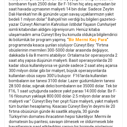
bombanın fiyatı 2500 dolar. Bir F-16’nın hiç ateş açmadan bir
saat havada uçmasının maliyeti 14 bin dolar. Sadece Zeytin
Dalı Harekatı’nın ilk gününde uçan savaş uçaklarımızın yakıt
bedeli 1 milyon dolar.” Bahçeli'nin verdiği bu bilgileri gazeteci-
yazar Cüneyt Akman’ın
Kahrolsun İstibdat Yaşasın Cumhuriyet
isimli kitabından aldığını öğreniyorum. Henüz kitaba
ulaşamadım ama Cüneyt Bey bu konuda oldukça bilgilendirici
Bir Mermi Kaç Para
iki bölümlük bir program yapmış. “
”
programında kısaca şunları söylüyor Cüneyt Bey: “Fırtına
obüslerinin mermileri 300-5000 dolar arasında değişiyor,
dakikada 6 ila 8 mermi atabiliyor. Ortalama bir operasyonda 2
saat atış yapsa düşünün maliyeti. Basit operasyonlarda 20
kadar obüs kullanılıyorsa ve günde sadece 2 saat ateş açarsa
300 milyon dolar gibi bir maliyet, büyük operasyonlarda
kullanılan obüs sayısı 300’ü buluyor. F16’larda kullanılan
bombaların ise tanesi 3100 dolar. Lazer güdümlülerin tanesi
28.500 dolar, sığınak delici bombaların ise 35000 dolar. Tek bir
F16, 1 saat uçtuğunda sadece yakıt parası 14.000 dolar. Bir F-
16 filosunun yaklaşık 800.000 dolar-2.5 milyon dolar arası bir
maliyeti var.” Cüneyt Bey her çeşit füze maliyeti, yakıt maliyeti
tüm bunları hesaplamış. Kısacası Cüneyt Bey’in deyimi ile 20
fırtına obüsünün günde iki saatlik atışıyla, 30 günde
Türkiye’nin domates ihracatının hepsi tüketiliyor. Mermi ile
domatesin bu paritesi, savaşın ölmesek ve öldürmesek bile
hayatlarımızı nasıl etkilediğini çarpıcı bir biçimde gösteriyor.