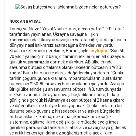
NURCAN BAYSAL
Tarihçi ve filozof Yuval Noah Harari, geçen hafta “TED Talks”
tarafından yayınlanan, Ukrayna savaşına ilişkin
konuşmasında, Ukrayna savaşının yaratacağı şok dalgalarının
dünyayı nasıl istikrarsızlaştıracağına örnekler veriyordu.
söylüyor
Kısaca özetlemem gerekirse, Harari şöyle
: “Son 50-
70 yıldır yaşadığımız barış ortamının etkilerini en alt düzeyde,
günlük yaşamımızda görmek mümkün. AB ülkelerinde,
savunma bütçesi ortalama olarak ülkelerin bütçesinin %3’ü
kadar.” Bunu bir mucize olarak değerlendiriyor Harari: “Çünkü
tarihin çoğunluğunda kralların, imparatorlukların, sultanların
bütçesinin %50-80’ni savaş harcamalarına gidiyordu. Avrupa
Birliği ülkelerinde şu an savunma bütçesi %3, tüm dünyada
ise %6 civarında. Ukrayna savaşı başladıktan sonra, birkaç
gün içinde gördük ki Almanya askeri bütçesini 2 katına çıkardı
ve diğer ülkeler de haliyle bunu yapacak. Çünkü, onlar da bu
duruma bakıp güvensiz hissedecekler ve askeri bütçelerini
arttıracaklar. İki katına, üç katına çıkaracaklar ve sağlık
sistemine, eğitime, iklim değişikliği ile mücadeleye gitmesi
gereken para, şimdi tanklara, silahlara ve savaşmaya gidecek
ve artık herkes için daha az sağlık hizmeti olacak, iklim