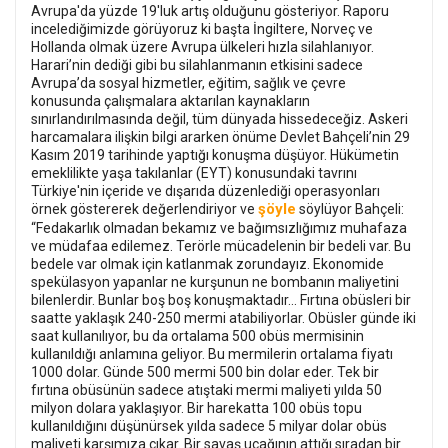
Avrupa'da yüzde 19'luk artış olduğunu gösteriyor. Raporu
incelediğimizde görüyoruz ki başta İngiltere, Norveç ve
Hollanda olmak üzere Avrupa ülkeleri hızla silahlanıyor.
Harari’nin dediği gibi bu silahlanmanın etkisini sadece
Avrupa’da sosyal hizmetler, eğitim, sağlık ve çevre
konusunda çalışmalara aktarılan kaynakların
sınırlandırılmasında değil, tüm dünyada hissedeceğiz. Askeri
harcamalara ilişkin bilgi ararken önüme Devlet Bahçeli’nin 29
Kasım 2019 tarihinde yaptığı konuşma düşüyor. Hükümetin
emeklilikte yaşa takılanlar (EYT) konusundaki tavrını
Türkiye'nin içeride ve dışarıda düzenlediği operasyonları
şöyle
örnek göstererek değerlendiriyor ve
söylüyor Bahçeli:
“Fedakarlık olmadan bekamız ve bağımsızlığımız muhafaza
ve müdafaa edilemez. Terörle mücadelenin bir bedeli var. Bu
bedele var olmak için katlanmak zorundayız. Ekonomide
spekülasyon yapanlar ne kurşunun ne bombanın maliyetini
bilenlerdir. Bunlar boş boş konuşmaktadır… Fırtına obüsleri bir
saatte yaklaşık 240-250 mermi atabiliyorlar. Obüsler günde iki
saat kullanılıyor, bu da ortalama 500 obüs mermisinin
kullanıldığı anlamına geliyor. Bu mermilerin ortalama fiyatı
1000 dolar. Günde 500 mermi 500 bin dolar eder. Tek bir
fırtına obüsünün sadece atıştaki mermi maliyeti yılda 50
milyon dolara yaklaşıyor. Bir harekatta 100 obüs topu
kullanıldığını düşünürsek yılda sadece 5 milyar dolar obüs
maliyeti karşımıza çıkar. Bir savaş uçağının attığı sıradan bir