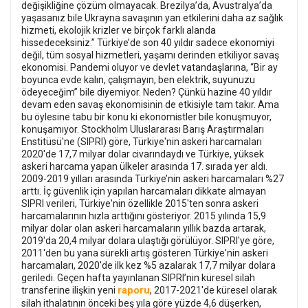
değişikliğine çözüm olmayacak. Brezilya’da, Avustralya’da
yaşasanız bile Ukrayna savaşının yan etkilerini daha az sağlık
hizmeti, ekolojik krizler ve birçok farklı alanda
hissedeceksiniz.” Türkiye’de son 40 yıldır sadece ekonomiyi
değil, tüm sosyal hizmetleri, yaşamı derinden etkiliyor savaş
ekonomisi. Pandemi oluyor ve devlet vatandaşlarına, “Bir ay
boyunca evde kalın, çalışmayın, ben elektrik, suyunuzu
ödeyeceğim” bile diyemiyor. Neden? Çünkü hazine 40 yıldır
devam eden savaş ekonomisinin de etkisiyle tam takır. Ama
bu öylesine tabu bir konu ki ekonomistler bile konuşmuyor,
konuşamıyor. Stockholm Uluslararası Barış Araştırmaları
Enstitüsü'ne (SIPRI) göre, Türkiye'nin askeri harcamaları
2020'de 17,7 milyar dolar civarındaydı ve Türkiye, yüksek
askeri harcama yapan ülkeler arasında 17. sırada yer aldı.
2009-2019 yılları arasında Türkiye’nin askeri harcamaları %27
arttı. İç güvenlik için yapılan harcamaları dikkate almayan
SIPRI verileri, Türkiye'nin özellikle 2015'ten sonra askeri
harcamalarının hızla arttığını gösteriyor. 2015 yılında 15,9
milyar dolar olan askeri harcamaların yıllık bazda artarak,
2019'da 20,4 milyar dolara ulaştığı görülüyor. SIPRI'ye göre,
2011'den bu yana sürekli artış gösteren Türkiye'nin askeri
harcamaları, 2020'de ilk kez %5 azalarak 17,7 milyar dolara
geriledi. Geçen hafta yayınlanan SIPRI’nin küresel silah
raporu
transferine ilişkin yeni
, 2017-2021'de küresel olarak
silah ithalatının önceki beş yıla göre yüzde 4,6 düşerken,