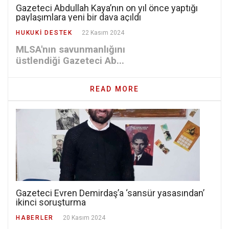
Gazeteci Abdullah Kaya’nın on yıl önce yaptığı
paylaşımlara yeni bir dava açıldı
HUKUKI DESTEK
22 Kasım 2024
MLSA'nın savunmanlığını
üstlendiği Gazeteci Ab...
READ MORE
Gazeteci Evren Demirdaş’a ‘sansür yasasından’
ikinci soruşturma
HABERLER
20 Kasım 2024