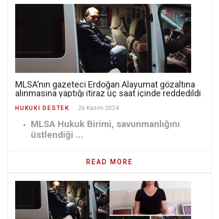
MLSA’nın gazeteci Erdoğan Alayumat gözaltına
alınmasına yaptığı itiraz üç saat içinde reddedildi
HUKUKI DESTEK
26 Kasım 2024
MLSA Hukuk Birimi, savunmanlığını
üstlendiği ...
READ MORE