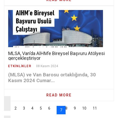
MLSA, Van’da AİHM’e Bireysel Başvuru Atölyesi
gerçekleştiriyor
ETKINLIKLER
08 Kasım 2024
(MLSA) ve Van Barosu ortaklığında, 30
Kasım 2024 Cumar...
READ MORE
2
3
4
5
6
8
9
10
11
7