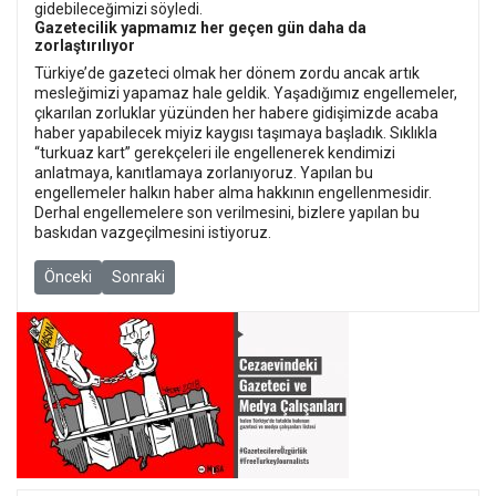
gidebileceğimizi söyledi.
Gazetecilik yapmamız her geçen gün daha da
zorlaştırılıyor
Türkiye’de gazeteci olmak her dönem zordu ancak artık
mesleğimizi yapamaz hale geldik. Yaşadığımız engellemeler,
çıkarılan zorluklar yüzünden her habere gidişimizde acaba
haber yapabilecek miyiz kaygısı taşımaya başladık. Sıklıkla
“turkuaz kart” gerekçeleri ile engellenerek kendimizi
anlatmaya, kanıtlamaya zorlanıyoruz. Yapılan bu
engellemeler halkın haber alma hakkının engellenmesidir.
Derhal engellemelere son verilmesini, bizlere yapılan bu
baskıdan vazgeçilmesini istiyoruz.
Önceki makale: Faili meçhulleri yazan gazeteci Yaşar Parlak’ın 17 
Sonraki makale: gazeteMLSA’nın çevrimiçi versiyonu ya
Önceki
Sonraki