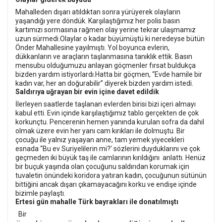
Mahalleden dışarı atıldıktan sonra yürüyerek olayların
yaşandığı yere döndük. Karşılaştığımız her polis basın
kartımızı sormasına rağmen olay yerine tekrar ulaşmamız
uzun sürmedi.Olaylar o kadar büyümüştü ki neredeyse bütün
Önder Mahallesine yayılmıştı. Yol boyunca evlerin,
dükkanların ve araçların taşlanmasına tanıklık ettik. Basın
mensubu olduğumuzu anlayan göçmenler fırsat buldukça
bizden yardım istiyorlardı.Hatta bir göçmen, “Evde hamile bir
kadın var, her an doğurabilir” diyerek bizden yardım istedi.
Saldırıya uğrayan bir evin içine davet edildik
İlerleyen saatlerde taşlanan evlerden birisi bizi içeri almayı
kabul etti. Evin içinde karşılaştığımız tablo gerçekten de çok
korkunçtu. Pencerenin hemen yanında kurulan sofra da dahil
olmak üzere evin her yanı cam kırıkları ile dolmuştu. Bir
çocuğu ile yalnız yaşayan anne, tam yemek yiyecekleri
esnada “Bu ev Suriyelilerin mi?’ sözlerini duyduklarını ve çok
geçmeden iki büyük taş ile camlarının kırıldığını anlattı. Henüz
bir buçuk yaşında olan çocuğunu saldırıdan korumak için
tuvaletin önündeki koridora yatıran kadın, çocuğunun sütünün
bittiğini ancak dışarı çıkamayacağını korku ve endişe içinde
bizimle paylaştı.
Ertesi gün mahalle Türk bayrakları ile donatılmıştı
Bir