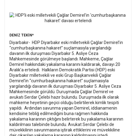
DENİZ TEKİN*
Diyarbakır- HDP Diyarbakır eski milletvekili Çağlar Demirel’in
“cumhurbaşkanına hakaret” suçlamasıyla yargılandığı
davanın ilk duruşması Diyarbakır 5. Asliye Ceza
Mahkemesinde görülmeye başlandı. Mahkeme, Çağlar
Demirel hakkındaki yakalama kararını kaldırarak, davayı 20
Aralık’a erteledi.
Halkların Demokratik Partisi (HDP) eski
Diyarbakır milletvekili ve eski Grup Başkanvekili Çağlar
Demirel’in “cumhurbaşkanına hakaret” suçlamasıyla
yargılandığı davanın ilk duruşması Diyarbakır 5. Asliye Ceza
Mahkemesinde görüldü. Duruşmada Çağlar Demirel ve
avukatı Serdar Çelebi hazır bulundu.
Duruşmada ilk olarak
mahkeme heyetinin geçici olduğu belirtilerek kimlik tespiti
yapıldı.
Ardından savunma yapan Demirel, iddianamenin
kendisine tebliğ edilmediğini buna rağmen hakkında
yakalama kararının çıktığını belirterek bu yakalama kararının
kaldırılması talebinde bulundu.
Avukat Serdar Çelebi de
müvekkilinin savunmasına iştirak ettiklerini ve müvekkiline
dair çıkarılan yakalama kararının kaldırılmasını istedi.