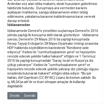
Ardından söz alan iddia makamı, eksik hususların giderilmesi
talebinde bulundu.
Duruşmaya ara vermeden kararını
açıklayan mahkeme, sanığa iddianamenin elden tebliğ
edilmesine, yakalama kararının kaldırılmasına karar vererek
davayı erteledi.
İddianameden
İddianamede Demirel’e yöneltilen suçlamaya Demirel’in 2016
yılında yaptığı iki konuşma delil olarak gösteriliyor.
İddianame
savcısı, Demirel’in 29 Mayıs 2016’da yaptığı konuşmada
Recep Tayyip Erdoğan’ın 28 Mayıs Diyarbakır mitingi sırasında
HDP hakkında söylediklerini kastederek “Kendisine iade
ediyoruz” ifadesi ile “cumhurbaşkanının şeref ve haysiyetini
rencide edecek şekilde halka hakaret” ettiğini ve 1 Temmuz
2016’da yaptığı konuşmadaki “Saray, İsrail ve Rusya’ya diz
çöküp yalvarıyor” ifadesi ile “cumhurbaşkanının şeref ve
haysiyetini rencide edecek şekilde yalvarıp diz çöktüğü olgusu
isnadında bulunarak hakaret” ettiğini iddia ediyor.
*Bu işin
hakları, Atıf-Gayriticari (CC BY-NC) Lisans ile kısmen saklıdır. Bu
iş, MLSA’ya atıf ile ve ticari olmayan amaçlar ile kullanılıp
dağıtılabilir.
Önceki makale: Gazeteci Zekine Türkeri ve HDP’li siyasetçilerin ya
Sonraki makale: Gazeteci Bayık’ın yargılandığı davada 
Önceki
Sonraki