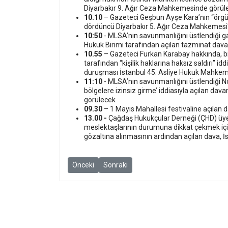
Diyarbakır 9. Ağır Ceza Mahkemesinde görül
10.10
– Gazeteci Geşbun Ayşe Kara’nın “örgüt
dördüncü Diyarbakır 5. Ağır Ceza Mahkemesi
10:50
- MLSA’nın savunmanlığını üstlendiği 
Hukuk Birimi tarafından açılan tazminat dav
10.55
– Gazeteci Furkan Karabay hakkında, bi
tarafından “kişilik haklarına haksız saldırı” id
duruşması İstanbul 45. Asliye Hukuk Mahkem
11:10
- MLSA’nın savunmanlığını üstlendiği N
bölgelere izinsiz girme’ iddiasıyla açılan d
görülecek
09.30
– 1 Mayıs Mahallesi festivaline açılan
13.00 -
Çağdaş Hukukçular Derneği (ÇHD) üyes
meslektaşlarının durumuna dikkat çekmek için
gözaltına alınmasının ardından açılan dava, 
Önceki makale: 10 Mart Haftası Gazetecilik ve İf
Sonraki makale: 24 Şubat Haftası: Gazet
Önceki
Sonraki