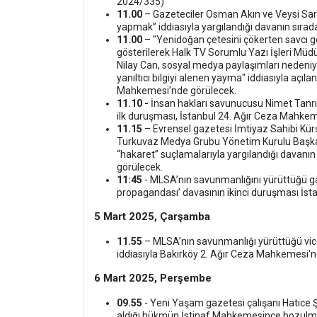
2024/335)
11.00
– Gazeteciler Osman Akın ve Veysi Sarı
yapmak” iddiasıyla yargılandığı davanın sırad
11.00
– "Yenidoğan çetesini çökerten savcı göre
gösterilerek Halk TV Sorumlu Yazı İşleri Mü
Nilay Can, sosyal medya paylaşımları nedeniy
yanıltıcı bilgiyi alenen yayma" iddiasıyla açıl
Mahkemesi’nde görülecek.
11.10 -
İnsan hakları savunucusu Nimet Tanrıku
ilk duruşması, İstanbul 24. Ağır Ceza Mahke
11.15
– Evrensel gazetesi İmtiyaz Sahibi Kür
Turkuvaz Medya Grubu Yönetim Kurulu Başkan V
“hakaret” suçlamalarıyla yargılandığı davanı
görülecek.
11:45
- MLSA’nın savunmanlığını yürüttüğü g
propagandası’ davasının ikinci duruşması İs
5 Mart 2025, Çarşamba
11.55
– MLSA’nın savunmanlığı yürüttüğü vic
iddiasıyla Bakırköy 2. Ağır Ceza Mahkemesi'n
6 Mart 2025, Perşembe
09.55
- Yeni Yaşam gazetesi çalışanı Hatice Şa
aldığı hükmün İstinaf Mahkemesince bozulmas