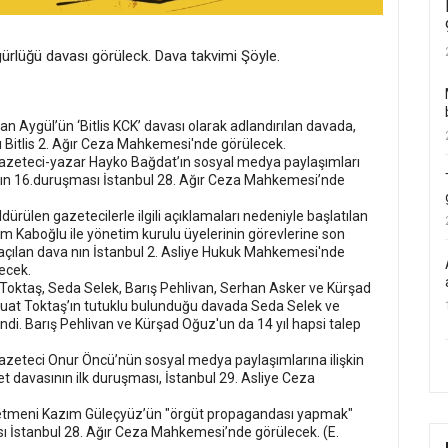
ürlüğü davası görüleck. Dava takvimi Şöyle.
an Aygül’ün ‘Bitlis KCK’ davası olarak adlandırılan davada,
sı Bitlis 2. Ağır Ceza Mahkemesi'nde görülecek.
gazeteci-yazar Hayko Bağdat’ın sosyal medya paylaşımları
ının 16.duruşması İstanbul 28. Ağır Ceza Mahkemesi’nde
ürülen gazetecilerle ilgili açıklamaları nedeniyle başlatılan
 Kaboğlu ile yönetim kurulu üyelerinin görevlerine son
 açılan dava nın İstanbul 2. Asliye Hukuk Mahkemesi'nde
lecek.
oktaş, Seda Selek, Barış Pehlivan, Serhan Asker ve Kürşad
. Suat Toktaş’ın tutuklu bulunduğu davada Seda Selek ve
ndi. Barış Pehlivan ve Kürşad Oğuz'un da 14 yıl hapsi talep
azeteci Onur Öncü’nün sosyal medya paylaşımlarına ilişkin
t davasının ilk duruşması, İstanbul 29. Asliye Ceza
netmeni Kazım Güleçyüz’ün "örgüt propagandası yapmak"
ası İstanbul 28. Ağır Ceza Mahkemesi’nde görülecek. (E.