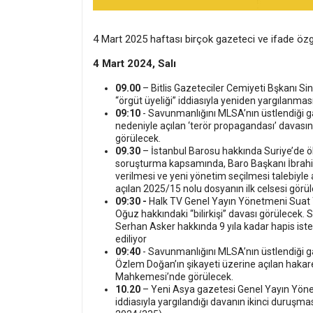
4 Mart 2025 haftası birçok gazeteci ve ifade özg
4 Mart 2024, Salı
09.00
– Bitlis Gazeteciler Cemiyeti Bşkanı Sin
“örgüt üyeliği” iddiasıyla yeniden yargılanma
09:10
- Savunmanlığını MLSA’nın üstlendiği 
nedeniyle açılan ‘terör propagandası’ davas
görülecek.
09.30
– İstanbul Barosu hakkında Suriye’de öld
soruşturma kapsamında, Baro Başkanı İbrahim
verilmesi ve yeni yönetim seçilmesi talebiyle
açılan 2025/15 nolu dosyanın ilk celsesi görü
09:30 -
Halk TV Genel Yayın Yönetmeni Suat T
Oğuz hakkındaki “bilirkişi” davası görülecek
Serhan Asker hakkında 9 yıla kadar hapis iste
ediliyor
09:40
- Savunmanlığını MLSA’nın üstlendiği g
Özlem Doğan’ın şikayeti üzerine açılan hakare
Mahkemesi’nde görülecek.
10.20
– Yeni Asya gazetesi Genel Yayın Yö
iddiasıyla yargılandığı davanın ikinci duruşm