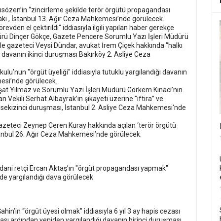
sözen’in “zincirleme şekilde terör örgütü propagandası
aki , İstanbul 13. Ağır Ceza Mahkemesi’nde görülecek.
vden el çektirildi" iddiasıyla ilgili yapılan haber gerekçe
dürü Dinçer Gökçe, Gazete Pencere Sorumlu Yazı İşleri Müdürü
le gazeteci Veysi Dündar, avukat İrem Çiçek hakkında "halkı
an davanın ikinci duruşması Bakırköy 2. Asliye Ceza
lu’nun "örgüt üyeliği" iddiasıyla tutuklu yargılandığı davanın
mesi’nde görülecek.
şat Yılmaz ve Sorumlu Yazı İşleri Müdürü Görkem Kınacı’nın
ekili Serhat Albayrak’ın şikayeti üzerine "iftira” ve
n sekizinci duruşması, İstanbul 2. Asliye Ceza Mahkemesi'nde
azeteci Zeynep Ceren Kuray hakkında açılan ‘terör örgütü
tanbul 26. Ağır Ceza Mahkemesi’nde görülecek.
dani retçi Ercan Aktaş’ın "örgüt propagandası yapmak"
de yargılandığı dava görülecek.
hin’in “örgüt üyesi olmak” iddiasıyla 6 yıl 3 ay hapis cezası
ı ardından yeniden yargılandığı davanın birinci duruşması