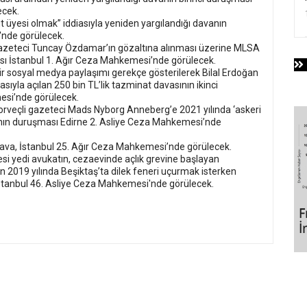
ecek.
 üyesi olmak” iddiasıyla yeniden yargılandığı davanın
'nde görülecek.
gazeteci Tuncay Özdamar’ın gözaltına alınması üzerine MLSA
ası İstanbul 1. Ağır Ceza Mahkemesi’nde görülecek.
r sosyal medya paylaşımı gerekçe gösterilerek Bilal Erdoğan
diasıyla açılan 250 bin TL’lik tazminat davasının ikinci
esi’nde görülecek.
orveçli gazeteci Mads Nyborg Anneberg’e 2021 yılında ‘askeri
avanın duruşması Edirne 2. Asliye Ceza Mahkemesi’nde
 dava, İstanbul 25. Ağır Ceza Mahkemesi’nde görülecek.
i yedi avukatın, cezaevinde açlık grevine başlayan
 2019 yılında Beşiktaş’ta dilek feneri uçurmak isterken
İstanbul 46. Asliye Ceza Mahkemesi'nde görülecek.
ade Özgürlüğü Davaları
ecilik ve ifade özgürlüğü davaları