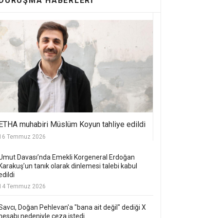
DURUŞMA HABERLERI
ETHA muhabiri Müslüm Koyun tahliye edildi
16 Temmuz 2026
Umut Davası’nda Emekli Korgeneral Erdoğan
Karakuş’un tanık olarak dinlemesi talebi kabul
edildi
14 Temmuz 2026
Savcı, Doğan Pehlevan'a "bana ait değil" dediği X
hesabı nedeniyle ceza istedi