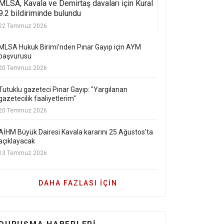
MLSA, Kavala ve Demirtaş davaları için Kural
9.2 bildiriminde bulundu
22 Temmuz 2026
MLSA Hukuk Birimi'nden Pınar Gayıp için AYM
başvurusu
20 Temmuz 2026
Tutuklu gazeteci Pınar Gayıp: "Yargılanan
gazetecilik faaliyetlerim"
20 Temmuz 2026
AİHM Büyük Dairesi Kavala kararını 25 Ağustos'ta
açıklayacak
13 Temmuz 2026
DAHA FAZLASI IÇIN