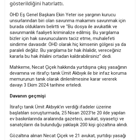
gösterildiğini hatırlattı.
ÖHD Eş Genel Başkanı Ekin Yeter ise yargının kurucu
unsurlarından biri olan savunma makamını savunmak için
burada olduklarını belirtti ve "Bu dosya ile avukatlık ve
savunmanlık faaliyeti kriminalize edilmiş. Bu yargılama
bizler için hak savunucularını taciz etme, muhalefeti
sindirme davasıdır. ÖHD olarak hiç kimsenin gölgesi ya da
paraleli değiliz. Bu yargılama bir hak ihlalidir, vereceğiniz
kararla bu hak ihlalini ortadan kaldırabilirsiniz" dedi.
Mahkeme, Necat Çiçek hakkında yurtdışına çıkış yasağının
devamına ve itirafçı tanık Ümit Akbıyık ile bir infaz koruma
memurunun tanık olarak dinlenilmesine karar vererek
davayı 3 Ekim 2024 tarihine erteledi.
Davanın geçmişi
İtirafçı tanık Ümit Akbıyık’ın verdiği ifadeler üzerine
başlatılan soruşturmada, 25 Nisan 2023’te 20 ilde yapılan
ev baskınlarında aralarında gazeteci, avukat, siyasetçi ve
sanatçıların da bulunduğu yaklaşık 200 kişi gözaltına alındı.
Gözaltına alınan Necat Çiçek ve 21 avukat, yurtdışı yasağı