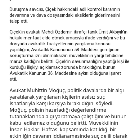
Duruşma savcısı, Çiçek hakkındaki adli kontrol kararının
devamına ve dava dosyasındaki eksiklerin giderilmesini
talep etti.
Çiçek’in avukatı Mehdi Özdemir, itirafçı tanık Ümit Akbıyık'ın
hukuki menfaat elde etmek amacıyla ifade verdiğini ve bu
dosyada avukatlık faaliyetlerinin yargılama konusu
yapıldığını, Avukatlık Kanununun 58. Maddesi gereğince
soruşturma izni alınmaksızın müvekkilinin yargı tehdidine
maruz kaldığını belirtti. Çiçek’in savunmanlığını yaptığı kişi ile
kurduğu ilişkiyi açıklamak zorunda bırakıldığını, bunun
Avukatlık Kanunun 36. Maddesine aykırı olduğuna işaret
etti.
Avukat Muhittin Moğuç, politik davalarda bir algı
yaratılarak yargılanan kişilerin asılsız suç
isnatlarıyla karşı karşıya bırakıldığını söyledi.
Moğuç, polisin hazırladığı değerlendirme
tutanaklarında algı yaratmaya çalıştığını ve bunun
kabul edilemez olduğunu belirtti. Müvekkilinin
İnsan Hakları Haftası kapsamında katıldığı bir
etkinliğin davanın iddianamesinde suç delili olarak