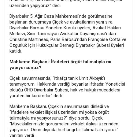
üzerinden yapıyoruz" dedi.
Diyarbakır 5. Ağır Ceza Mahkemesi'nde görülmesine
başlanan duruşmaya Çiçek ve avukatlarının yanı sıra
Diyarbakır Barosu Yönetim Kurulu üyeleri, Avukat Hakları
Merkezi, Sınır Tanımayan Avukatlar Dayanışması’ndan
Christine Martineau, Paris Barosu’ndan Françoise Cotta ve
Özgürlük İçin Hukukçular Derneği Diyarbakır Şubesi üyeleri
katıldı.
Mahkeme Başkanı: İfadeleri örgüt talimatıyla mı
yapıyorsunuz?
Çiçek savunmasında, “İtirafçı tanık Ümit Akbıyık’ı
tanımıyorum. Hakkımda verdiği beyanlar iftiradır. Yöneticisi
olduğu ÖHD Diyarbakır Şubesi, hak ve hukuk mücadelesi
yürüten bir kurumdur” dedi.
Mahkeme Başkanı, Çiçek’in savunmasını dinledi ve
"İfadelere vekalet ilişkisi üzerinden mi yoksa örgüt
talimatıyla mı yapıyorsunuz?" diye sordu. Çiçek,
"Müvekkillerimizle görüşmeleri vekalet ilişkisi üzerinden
yapıyoruz. Onun dışında herhangi bir talimat almıyoruz"
yanıtını verdi.