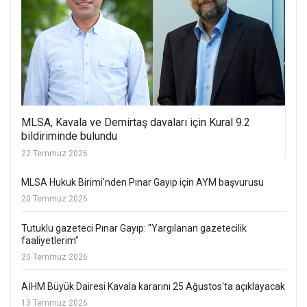
MLSA, Kavala ve Demirtaş davaları için Kural 9.2
bildiriminde bulundu
22 Temmuz 2026
MLSA Hukuk Birimi'nden Pınar Gayıp için AYM başvurusu
20 Temmuz 2026
Tutuklu gazeteci Pınar Gayıp: "Yargılanan gazetecilik
faaliyetlerim"
20 Temmuz 2026
AİHM Büyük Dairesi Kavala kararını 25 Ağustos'ta açıklayacak
13 Temmuz 2026