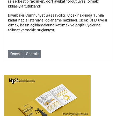
ile serbest bırakılırken, dört avukat "örgüt üyesi olmak"
iddiasıyla tutuklandı.
Diyarbakır Cumhuriyet Başsavcılığı, Çiçek hakkında 15 yıla
kadar hapis istemiyle iddianame hazırladı. Çiçek, ÖHD üyesi
olmak, basın açıklamalarına katılmak ve örgüt üyelerine
talimat vermekle suçlanıyor.
Önceki makale: Gazeteci Ertaş’ın yeniden yargılandığı dava dosyas
Sonraki makale: Gazeteci Akif Beki ‘hakaret’ suçlaması
Önceki
Sonraki