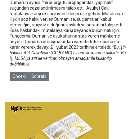
Duman’ın ayrıca “terör örgütü propagandası yapmak”
suçundan cezalandırılmasını talep etti.
Avukat Çali,
mütalaaya karşı ek süre istediklerini dile getirdi. Mütalaaya
ilişkin söz hakkı verilen Duman ise, suçlamaları kabul
etmediğini, suçsuz olduğunu söyledi ve beraatini talep etti.
Esas hakkındaki mütalaaya karşı beyanda bulunmak için
Tunçdemir, Duman ve avukatlarına süre veren mahkeme
heyeti, Duman’ın duruşmalardan vareste tutulmasına da
karar vererek davayı 21 Şubat 2023 tarihine erteledi.
*Bu işin
hakları, Atıf-Gayriticari (CC BY-NC) Lisans ile kısmen saklıdır. Bu
iş, MLSA’ya atıf ile ve ticari olmayan amaçlar ile kullanılıp
dağıtılabilir.
Önceki makale: Mis Sokak Davası: ‘Sanıklardan herhangi birinin bir 
Sonraki makale: Savcı, Veli Saçılık’ın Bahçeli ve Soylu’ya
Önceki
Sonraki