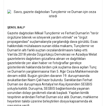
ŞENOL BALI*
Gazete dağıtıcıları Mikail Tunçdemir ve Ferhat Duman’ın “terör
örgütüne bilerek ve isteyerek yardım etmek” ve “örgüt
propagandası” suçlamalarıyla yargılandığı dava görüldü. Esas
hakkındaki mütalaasını sunan iddia makamı, Tunçdemir ve
Duman’ın altı farklı suçtan cezalandırılmasını talep etti.
Van’da 2018 yılında Özgürlükçü Demokrasi ve Azadiya Welat
gazetelerini dağıtırken gözaltına alınan ve dağıttıkları
gazetelerde yer alan haber ve fotoğraflar gerekçe
gösterilerek haklarında birden çok suçlama dava açılan Tunç
ve Duman’ın yargılanmasına Van 5. Ağır Ceza Mahkemesinde
devam edildi.
Bugün görülen davanın 19. duruşmasında
avukatlardan Naim Çali hazır bulundu. Sanıklardan Ferhat
Duman ise duruşmaya Antalya’nın Kaş ilçesinden SEGBİS
yoluyla katıldı.
Duruşma, SEGBİS bağlantısında yaşanan
sorundan dolayı gecikmeli olarak başladı. Yapılan kimlik
tespitinin ardından Ferhat Duman söz aldı. Duman, mahkeme
heyetinin talebi üzerine birleştirilen dosya kapsamında ek
savunma verdi.