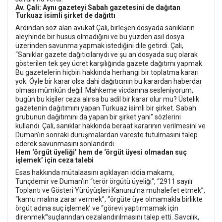
Av. Çali: Aynı gazeteyi Sabah gazetesini de dağıtan
Turkuaz isimli şirket de dağıttı
Ardından söz alan avukat Çali, birleşen dosyada sanıkların
aleyhinde bir husus olmadığını ve bu yüzden asıl dosya
üzerinden savunma yapmak istediğini dile getirdi. Çali,
“Sanıklar gazete dağıtıcılarıydı ve şu an dosyada suç olarak
gösterilen tek şey ücret karşılığında gazete dağıtımı yapmak.
Bu gazetelerin hiçbiri hakkında herhangi bir toplatma kararı
yok. Öyle bir karar olsa dahi dağıtıcının bu karardan haberdar
olması mümkün değil. Mahkeme vicdanına sesleniyorum,
bugün bu kişiler ceza alırsa bu adil bir karar olur mu? Üstelik
gazetenin dağıtımını yapan Turkuaz isimli bir şirket. Sabah
grubunun dağıtımını da yapan bir şirket yani” sözlerini
kullandı. Çali, sanıklar hakkında beraat kararının verilmesini ve
Duman’ın sonraki duruşmalardan vareste tutulmasını talep
ederek savunmasını sonlandırdı.
Hem ‘örgüt üyeliği’ hem de ‘örgüt üyesi olmadan suç
işlemek’ için ceza talebi
Esas hakkında mütalaasını açıklayan iddia makamı,
Tunçdemir ve Duman’ın “terör örgütü üyeliği’’, “2911 sayılı
Toplantı ve Gösteri Yürüyüşleri Kanunu’na muhalefet etmek”,
“kamu malına zarar vermek”, “örgüte üye olmamakla birlikte
örgüt adına suç işlemek’ ve “görevi yaptırmamak için
direnmek”’suçlarından cezalandırılmasını talep etti. Savcılık,