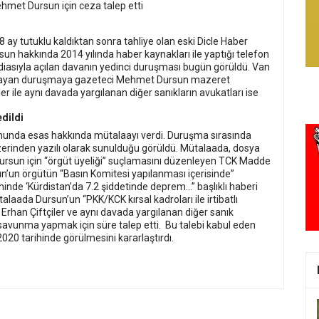
 ay tutuklu kaldıktan sonra tahliye olan eski Dicle Haber
 hakkında 2014 yılında haber kaynakları ile yaptığı telefon
ddiasıyla açılan davanın yedinci duruşması bugün görüldü.
Van
şlayan duruşmaya gazeteci Mehmet Dursun mazeret
ler ile aynı davada yargılanan diğer sanıkların avukatları ise
edildi
nunda esas hakkında mütalaayı verdi. Duruşma sırasında
erinden yazılı olarak sunulduğu görüldü. Mütalaada, dosya
sun için “örgüt üyeliği” suçlamasını düzenleyen TCK Madde
’un örgütün “Basın Komitesi yapılanması içerisinde”
nde ‘Kürdistan’da 7.2 şiddetinde deprem…” başlıklı haberi
talaada Dursun’un “PKK/KCK kırsal kadroları ile irtibatlı
rhan Çiftçiler ve aynı davada yargılanan diğer sanık
avunma yapmak için süre talep etti.
Bu talebi kabul eden
20 tarihinde görülmesini kararlaştırdı.
hapis cezası
N edenler” davası Ekim’e ertelendi