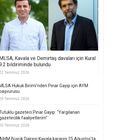
MLSA, Kavala ve Demirtaş davaları için Kural
9.2 bildiriminde bulundu
22 Temmuz 2026
MLSA Hukuk Birimi'nden Pınar Gayıp için AYM
başvurusu
20 Temmuz 2026
Tutuklu gazeteci Pınar Gayıp: "Yargılanan
gazetecilik faaliyetlerim"
20 Temmuz 2026
AİHM Büyük Dairesi Kavala kararını 25 Ağustos'ta