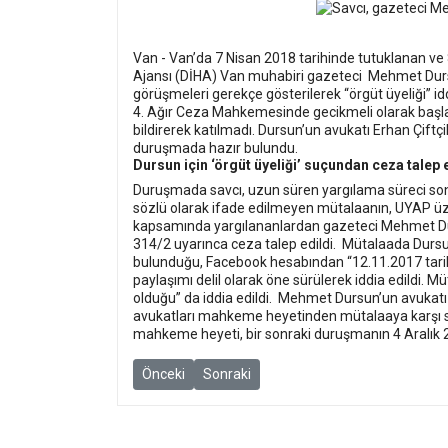
Van - Van’da 7 Nisan 2018 tarihinde tutuklanan ve 8
Ajansı (DİHA) Van muhabiri gazeteci Mehmet Dursun
görüşmeleri gerekçe gösterilerek “örgüt üyeliği” i
4. Ağır Ceza Mahkemesinde gecikmeli olarak ba
bildirerek katılmadı. Dursun’un avukatı Erhan Çiftçi
duruşmada hazır bulundu.
Dursun için ‘örgüt üyeliği’ suçundan ceza talep 
Duruşmada savcı, uzun süren yargılama süreci so
sözlü olarak ifade edilmeyen mütalaanın, UYAP üz
kapsamında yargılananlardan gazeteci Mehmet Dur
314/2 uyarınca ceza talep edildi.
Mütalaada Dursun
bulunduğu, Facebook hesabından “12.11.2017 tarihi
paylaşımı delil olarak öne sürülerek iddia edildi. Mü
olduğu” da iddia edildi.
Mehmet Dursun’un avukatı E
avukatları mahkeme heyetinden mütalaaya karşı s
mahkeme heyeti, bir sonraki duruşmanın 4 Aralık 20
Önceki makale: Gazeteci Deniz Yücel’e 2 yıl 9 ay 
Sonraki makale: Hakan Aygün’ün “Ey IBA
Önceki
Sonraki