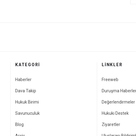
KATEGORI
LINKLER
Haberler
Freeweb
Dava Takip
Duruşma Haberler
Hukuk Birimi
Değerlendirmeler
Savunuculuk
Hukuki Destek
Blog
Ziyaretler
Arşiv
Uluslarası Bildirim