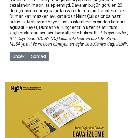
cezalandırılmasını talep etmişti.
Davanın bugün görülen 20.
duruşmasına duruşmalardan vareste tutulan Tunçdemir ve
Duman katılmazken avukatlardan Naim Çali salonda hazır
bulundu. Mahkeme heyeti, usulü işlemlerin ardından kararını
açıkladı. Heyet, Duman ve Tunçdemir'in üzerine atılı tüm
suçlamalardan ayrı ayrı beraatlerine hükmetti.
*Bu işin hakları,
Atıf-Gayriticari (CC BY-NC) Lisans ile kısmen saklıdır. Bu iş,
MLSA’ya atıf ile ve ticari olmayan amaçlar ile kullanılıp dağıtılabilir.
Önceki makale: Muhbir ‘meçhul’, Akın Gürlek ‘mağdur’: Gazeteci Ma
Sonraki makale: Sağlık emekçilerinin Van’da yapmak iste
Önceki
Sonraki