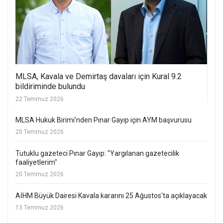
MLSA, Kavala ve Demirtaş davaları için Kural 9.2
bildiriminde bulundu
22 Temmuz 2026
MLSA Hukuk Birimi'nden Pınar Gayıp için AYM başvurusu
20 Temmuz 2026
Tutuklu gazeteci Pınar Gayıp: "Yargılanan gazetecilik
faaliyetlerim"
20 Temmuz 2026
AİHM Büyük Dairesi Kavala kararını 25 Ağustos'ta açıklayacak
13 Temmuz 2026