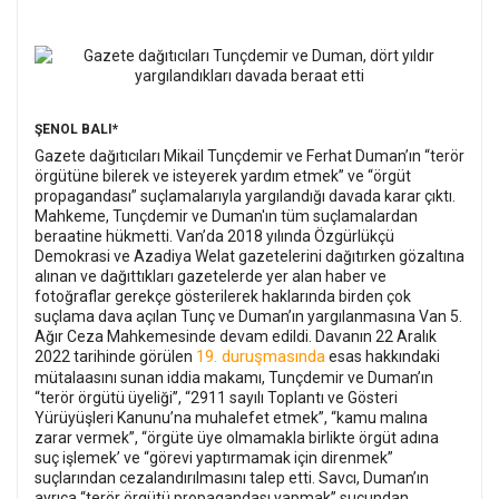
ŞENOL BALI*
Gazete dağıtıcıları Mikail Tunçdemir ve Ferhat Duman’ın “terör
örgütüne bilerek ve isteyerek yardım etmek” ve “örgüt
propagandası” suçlamalarıyla yargılandığı davada karar çıktı.
Mahkeme, Tunçdemir ve Duman'ın tüm suçlamalardan
beraatine hükmetti.
Van’da 2018 yılında Özgürlükçü
Demokrasi ve Azadiya Welat gazetelerini dağıtırken gözaltına
alınan ve dağıttıkları gazetelerde yer alan haber ve
fotoğraflar gerekçe gösterilerek haklarında birden çok
suçlama dava açılan Tunç ve Duman’ın yargılanmasına Van 5.
Ağır Ceza Mahkemesinde devam edildi.
Davanın 22 Aralık
19. duruşmasında
2022 tarihinde görülen
esas hakkındaki
mütalaasını sunan iddia makamı, Tunçdemir ve Duman’ın
“terör örgütü üyeliği’’, “2911 sayılı Toplantı ve Gösteri
Yürüyüşleri Kanunu’na muhalefet etmek”, “kamu malına
zarar vermek”, “örgüte üye olmamakla birlikte örgüt adına
suç işlemek’ ve “görevi yaptırmamak için direnmek”
suçlarından cezalandırılmasını talep etti. Savcı, Duman’ın
ayrıca “terör örgütü propagandası yapmak” suçundan