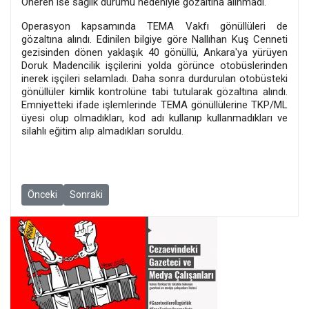
Öneren ise sağlık durumu nedeniyle gözaltına alınmadı.
Operasyon kapsamında TEMA Vakfı gönüllüleri de
gözaltına alındı. Edinilen bilgiye göre Nallıhan Kuş Cenneti
gezisinden dönen yaklaşık 40 gönüllü, Ankara'ya yürüyen
Doruk Madencilik işçilerini yolda görünce otobüslerinden
inerek işçileri selamladı. Daha sonra durdurulan otobüsteki
gönüllüler kimlik kontrolüne tabi tutularak gözaltına alındı.
Emniyetteki ifade işlemlerinde TEMA gönüllülerine TKP/ML
üyesi olup olmadıkları, kod adı kullanıp kullanmadıkları ve
silahlı eğitim alıp almadıkları soruldu.
Önceki makale: MLSA ve 14 Basın Örgütü NATO Genel Sekreteri'n
Sonraki makale: MLSA avukatları Alayumat’a verilen cez
Önceki
Sonraki