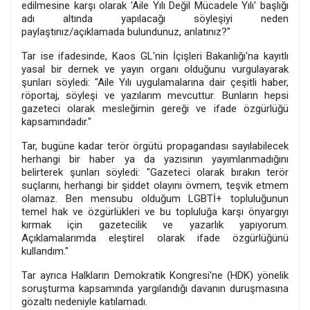
edilmesine karşı olarak 'Aile Yılı Değil Mücadele Yılı' başlığı
adı altında yapılacağı söyleşiyi neden
paylaştınız/açıklamada bulundunuz, anlatınız?"
Tar ise ifadesinde, Kaos GL'nin İçişleri Bakanlığı'na kayıtlı
yasal bir dernek ve yayın organı olduğunu vurgulayarak
şunları söyledi: "Aile Yılı uygulamalarına dair çeşitli haber,
röportaj, söyleşi ve yazılarım mevcuttur. Bunların hepsi
gazeteci olarak mesleğimin gereği ve ifade özgürlüğü
kapsamındadır."
Tar, bugüne kadar terör örgütü propagandası sayılabilecek
herhangi bir haber ya da yazısının yayımlanmadığını
belirterek şunları söyledi: "Gazeteci olarak bırakın terör
suçlarını, herhangi bir şiddet olayını övmem, teşvik etmem
olamaz. Ben mensubu olduğum LGBTİ+ topluluğunun
temel hak ve özgürlükleri ve bu topluluğa karşı önyargıyı
kırmak için gazetecilik ve yazarlık yapıyorum.
Açıklamalarımda eleştirel olarak ifade özgürlüğünü
kullandım."
Tar ayrıca Halkların Demokratik Kongresi'ne (HDK) yönelik
soruşturma kapsamında yargılandığı davanın duruşmasına
gözaltı nedeniyle katılamadı.