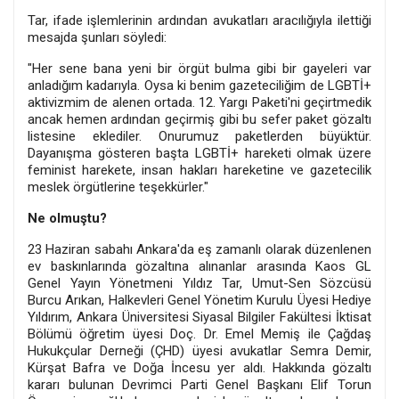
Tar, ifade işlemlerinin ardından avukatları aracılığıyla ilettiği
mesajda şunları söyledi:
"Her sene bana yeni bir örgüt bulma gibi bir gayeleri var
anladığım kadarıyla. Oysa ki benim gazeteciliğim de LGBTİ+
aktivizmim de alenen ortada. 12. Yargı Paketi'ni geçirtmedik
ancak hemen ardından geçirmiş gibi bu sefer paket gözaltı
listesine eklediler. Onurumuz paketlerden büyüktür.
Dayanışma gösteren başta LGBTİ+ hareketi olmak üzere
feminist harekete, insan hakları hareketine ve gazetecilik
meslek örgütlerine teşekkürler."
Ne olmuştu?
23 Haziran sabahı Ankara'da eş zamanlı olarak düzenlenen
ev baskınlarında gözaltına alınanlar arasında Kaos GL
Genel Yayın Yönetmeni Yıldız Tar, Umut-Sen Sözcüsü
Burcu Arıkan, Halkevleri Genel Yönetim Kurulu Üyesi Hediye
Yıldırım, Ankara Üniversitesi Siyasal Bilgiler Fakültesi İktisat
Bölümü öğretim üyesi Doç. Dr. Emel Memiş ile Çağdaş
Hukukçular Derneği (ÇHD) üyesi avukatlar Semra Demir,
Kürşat Bafra ve Doğa İncesu yer aldı. Hakkında gözaltı
kararı bulunan Devrimci Parti Genel Başkanı Elif Torun