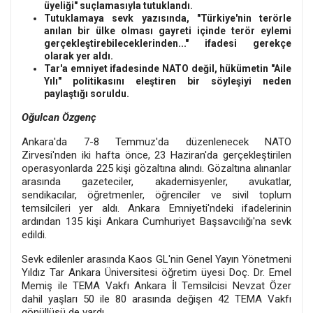
üyeliği" suçlamasıyla tutuklandı.
Tutuklamaya sevk yazısında, "Türkiye'nin terörle
anılan bir ülke olması gayreti içinde terör eylemi
gerçekleştirebileceklerinden..." ifadesi gerekçe
olarak yer aldı.
Tar'a emniyet ifadesinde NATO değil, hükümetin "Aile
Yılı" politikasını eleştiren bir söyleşiyi neden
paylaştığı soruldu.
Oğulcan Özgenç
Ankara'da 7-8 Temmuz'da düzenlenecek NATO
Zirvesi'nden iki hafta önce, 23 Haziran'da gerçekleştirilen
operasyonlarda 225 kişi gözaltına alındı. Gözaltına alınanlar
arasında gazeteciler, akademisyenler, avukatlar,
sendikacılar, öğretmenler, öğrenciler ve sivil toplum
temsilcileri yer aldı. Ankara Emniyeti'ndeki ifadelerinin
ardından 135 kişi Ankara Cumhuriyet Başsavcılığı'na sevk
edildi.
Sevk edilenler arasında Kaos GL'nin Genel Yayın Yönetmeni
Yıldız Tar Ankara Üniversitesi öğretim üyesi Doç. Dr. Emel
Memiş ile TEMA Vakfı Ankara İl Temsilcisi Nevzat Özer
dahil yaşları 50 ile 80 arasında değişen 42 TEMA Vakfı
gönüllüsü de vardı.