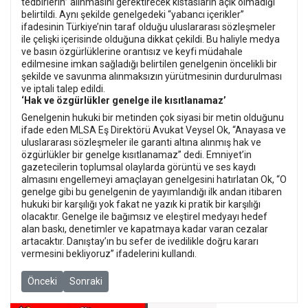
tedbirlerin” alınmasını gerektirecek kıstasların açık olmadığı
belirtildi. Aynı şekilde genelgedeki “yabancı içerikler”
ifadesinin Türkiye’nin taraf olduğu uluslararası sözleşmeler
ile çelişki içerisinde olduğuna dikkat çekildi. Bu haliyle medya
ve basın özgürlüklerine orantısız ve keyfi müdahale
edilmesine imkan sağladığı belirtilen genelgenin öncelikli bir
şekilde ve savunma alınmaksızın yürütmesinin durdurulması
ve iptali talep edildi.
‘Hak ve özgürlükler genelge ile kısıtlanamaz’
Genelgenin hukuki bir metinden çok siyasi bir metin olduğunu
ifade eden MLSA Eş Direktörü Avukat Veysel Ok, “Anayasa ve
uluslararası sözleşmeler ile garanti altına alınmış hak ve
özgürlükler bir genelge kısıtlanamaz” dedi. Emniyet’in
gazetecilerin toplumsal olaylarda görüntü ve ses kaydı
almasını engellemeyi amaçlayan genelgesini hatırlatan Ok, “O
genelge gibi bu genelgenin de yayımlandığı ilk andan itibaren
hukuki bir karşılığı yok fakat ne yazık ki pratik bir karşılığı
olacaktır. Genelge ile bağımsız ve eleştirel medyayı hedef
alan baskı, denetimler ve kapatmaya kadar varan cezalar
artacaktır. Danıştay’ın bu sefer de ivedilikle doğru kararı
vermesini bekliyoruz” ifadelerini kullandı.
Önceki makale: Bir gazeteciyi öldürmek ne anlama gelir?
Sonraki makale: BBC Türkçe grevi, gazetecilerin zaferiy
Önceki
Sonraki