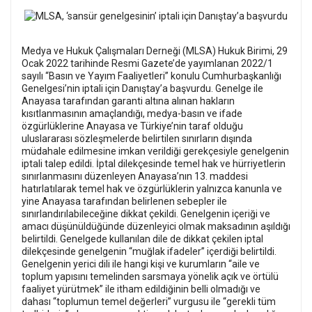
Medya ve Hukuk Çalışmaları Derneği (MLSA) Hukuk Birimi, 29
Ocak 2022 tarihinde Resmi Gazete’de yayımlanan 2022/1
sayılı “Basın ve Yayım Faaliyetleri” konulu Cumhurbaşkanlığı
Genelgesi’nin iptali için Danıştay’a başvurdu. Genelge ile
Anayasa tarafından garanti altına alınan hakların
kısıtlanmasının amaçlandığı, medya-basın ve ifade
özgürlüklerine Anayasa ve Türkiye’nin taraf olduğu
uluslararası sözleşmelerde belirtilen sınırların dışında
müdahale edilmesine imkan verildiği gerekçesiyle genelgenin
iptali talep edildi. İptal dilekçesinde temel hak ve hürriyetlerin
sınırlanmasını düzenleyen Anayasa’nın 13. maddesi
hatırlatılarak temel hak ve özgürlüklerin yalnızca kanunla ve
yine Anayasa tarafından belirlenen sebepler ile
sınırlandırılabileceğine dikkat çekildi. Genelgenin içeriği ve
amacı düşünüldüğünde düzenleyici olmak maksadının aşıldığı
belirtildi. Genelgede kullanılan dile de dikkat çekilen iptal
dilekçesinde genelgenin “muğlak ifadeler” içerdiği belirtildi.
Genelgenin yerici dili ile hangi kişi ve kurumların “aile ve
toplum yapısını temelinden sarsmaya yönelik açık ve örtülü
faaliyet yürütmek” ile itham edildiğinin belli olmadığı ve
dahası “toplumun temel değerleri” vurgusu ile “gerekli tüm